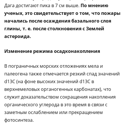
Дага достигают пика в 7 см выше.
По мнению
ученых, это свидетельствует о том, что пожары
начались после осаждения базального слоя
глины, т. е. после столкновения с Землей
астероида.
Изменение режима осадконакопления
В пограничных морских отложениях мела и
палеогена также отмечается резкий спад значений
d
13С (на фоне высоких значений
d
13С в
верхнемеловых органогенных карбонатах), что
служит доказательством сокращения накопления
органического углерода в это время в связи с
заметным ослаблением или прекращением
фотосинтеза.