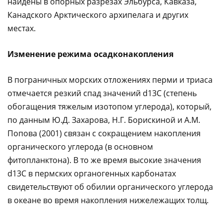
найдены в опорных разрезах Эльбурса, Кавказа,
Канадского Арктического архипелага и других
местах.
Изменение режима осадконакопления
В пограничных морских отложениях перми и триаса
отмечается резкий спад значений
d
13С (степень
обогащения тяжелым изотопом углерода), который,
по данным Ю.Д. Захарова, Н.Г. Борискиной и А.М.
Попова (2001) связан с сокращением накопления
органического углерода (в основном
фитопланктона). В то же время высокие значения
d
13С в пермских органогенных карбонатах
свидетельствуют об обилии органического углерода
в океане во время накопления нижележащих толщ.