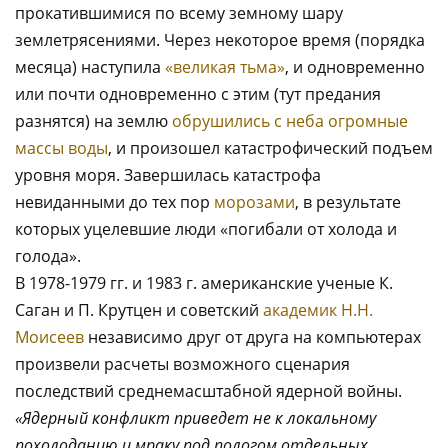
прокатившимися по всему земному шару
землетрясениями. Через некоторое время (порядка
месяца) наступила
«великая тьма»
, и одновременно
или почти одновременно с этим (тут предания
разнятся) на землю
обрушились с неба огромные
массы воды
, и произошел катастрофический подъем
уровня моря. Завершилась катастрофа
невиданными до тех пор
морозами
, в результате
которых уцелевшие люди «погибали от холода и
голода».
В 1978-1979 гг. и 1983 г. американские ученые К.
Саган и П. Крутцен и советский
академик Н.Н.
Моисеев
независимо друг от друга на компьютерах
произвели расчеты возможного сценария
последствий среднемасштабной ядерной войны.
«Ядерный конфликт приведет не к локальному
похолоданию и мраку под пологом отдельных