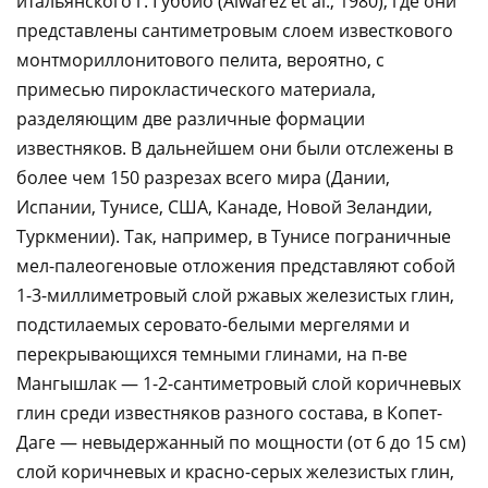
итальянского г. Губбио (Alwarez et al., 1980), где они
представлены сантиметровым слоем известкового
монтмориллонитового пелита, вероятно, с
примесью пирокластического материала,
разделяющим две различные формации
известняков. В дальнейшем они были отслежены в
более чем 150 разрезах всего мира (Дании,
Испании, Тунисе, США, Канаде, Новой Зеландии,
Туркмении). Так, например, в Тунисе пограничные
мел-палеогеновые отложения представляют собой
1-3-миллиметровый слой ржавых железистых глин,
подстилаемых серовато-белыми мергелями и
перекрывающихся темными глинами, на п-ве
Мангышлак — 1-2-сантиметровый слой коричневых
глин среди известняков разного состава, в Копет-
Даге — невыдержанный по мощности (от 6 до 15 см)
слой коричневых и красно-серых железистых глин,