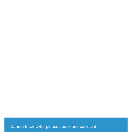
Cannot fetch URL, please check and correct it.