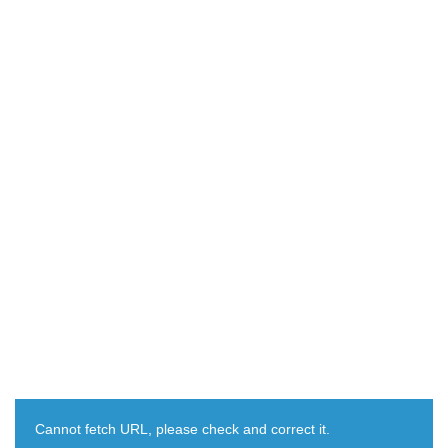
Cannot fetch URL, please check and correct it.