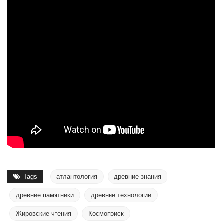
Tags
атлантология
древние знания
древние памятники
древние технологии
Жировские чтения
Космопоиск