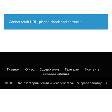
Cannot fetch URL, please check and correct it.
Главная
О нас
Содержание
Телеграм
Контакты
Личный кабинет
© 2019-2020г. История Земли и человечества. Все права защищены