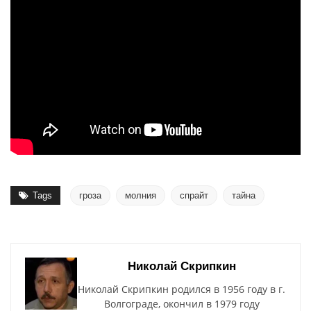
Tags
гроза
молния
спрайт
тайна
Николай Скрипкин
Николай Скрипкин родился в 1956 году в г.
Волгограде, окончил в 1979 году