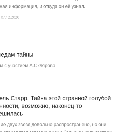
йная информация, и откуда он её узнал.
07.12.2020
ледам тайны
м с участием А.Склярова.
ль Старр. Тайна этой странной голубой
нности, возможно, наконец-то
ешилась
ие двух звезд довольно распространено, но они