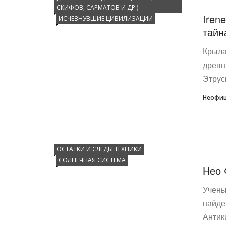
СКИФОВ, САРМАТОВ И ДР.)
Iren
ИСЧЕЗНУВШИЕ ЦИВИЛИЗАЦИИ
тайн
Крыла
древн
Этрус
Неофиц
ОСТАТКИ И СЛЕДЫ ТЕХНИКИ
СОЛНЕЧНАЯ СИСТЕМА
Нео 
Учены
найде
Антик