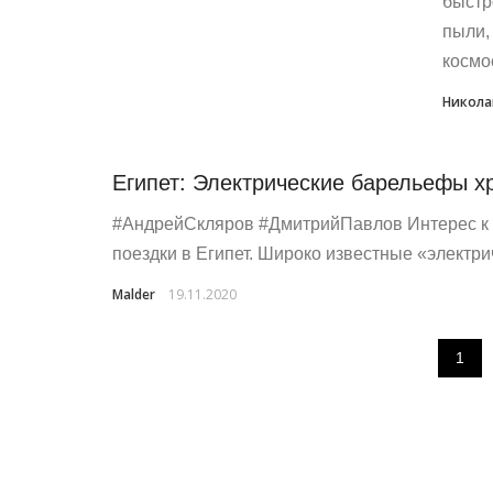
быстр
пыли,
космос
Никола
Египет: Электрические барельефы х
#АндрейСкляров #ДмитрийПавлов Интерес к э
поездки в Египет. Широко известные «электри
Malder
19.11.2020
1