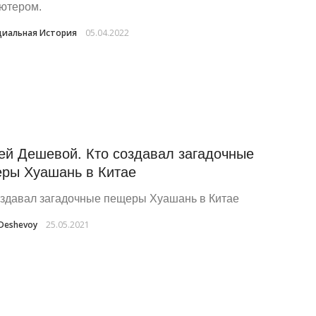
ютером.
иальная История
05.04.2022
ей Дешевой. Кто создавал загадочные
ры Хуашань в Китае
оздавал загадочные пещеры Хуашань в Китае
 Deshevoy
25.05.2021