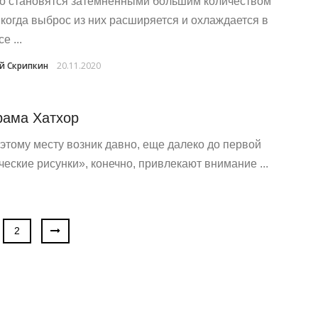
о становятся затемненными большим количеством
 когда выброс из них расширяется и охлаждается в
е ...
й Скрипкин
20.11.2020
рама Хатхор
тому месту возник давно, еще далеко до первой
ческие рисунки», конечно, привлекают внимание ...
2