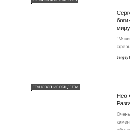
Серг
боги
миру
"Мячи
сферы
Sergey
СТАНОВЛЕНИЕ ОБЩЕСТВА
Нео 
Разг
Очень
камен
обычн