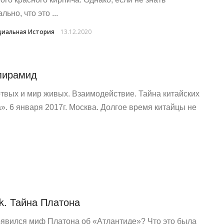
льно, что это ...
иальная История
13.12.2020
 пирамид
твых и мир живых. Взаимодействие. Тайна китайских
. 6 января 2017г. Москва. Долгое время китайцы не
rik. Тайна Платона
оявился миф Платона об «Атлантиде»? Что это была