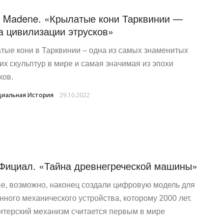
e Madene. «Крылатые кони Тарквинии —
а цивилизации этрусков»
тые кони в Тарквинии – одна из самых знаменитых
их скульптур в мире и самая значимая из эпохи
ков.
иальная История
29.10.2022
Фициал. «Тайна древнегреческой машины»
е, возможно, наконец создали цифровую модель для
нного механического устройства, которому 2000 лет.
итерский механизм считается первым в мире