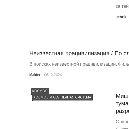
за та
Istorik
Неизвестная працивилизация / По с
В поисках неизвестной працивилизации. Филь
Malder
06.12.2020
КОСМОС
Мише
КОСМОС И СОЛНЕЧНАЯ СИСТЕМА
тума
разр
Слиян