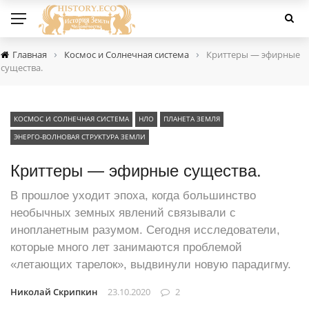
›
›
Главная
Космос и Солнечная система
Криттеры — эфирные
существа.
КОСМОС И СОЛНЕЧНАЯ СИСТЕМА
НЛО
ПЛАНЕТА ЗЕМЛЯ
ЭНЕРГО-ВОЛНОВАЯ СТРУКТУРА ЗЕМЛИ
Криттеры — эфирные существа.
В прошлое уходит эпоха, когда большинство
необычных земных явлений связывали с
инопланетным разумом. Сегодня исследователи,
которые много лет занимаются проблемой
«летающих тарелок», выдвинули новую парадигму.
Николай Скрипкин
23.10.2020
2