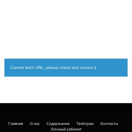
Cannot fetch URL, please check and correct it.
Главная
О нас
Содержание
Телеграм
Контакты
Личный кабинет