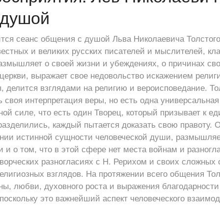
 душой
тся сеанс общения с душой Льва Николаевича Толстого 
вестных и великих русских писателей и мыслителей, кл
азмышляет о своей жизни и убеждениях, о причинах сво
церкви, выражает свое недовольство искажением религ
 делится взглядами на религию и вероисповедание. Тол
ь своя интерпретация веры, но есть одна универсальная
ой силе, что есть один Творец, который призывает к ед
азделились, каждый пытается доказать свою правоту. О
ании истинной сущности человеческой души, размышляе
и о том, что в этой сфере нет места войнам и разногл
творческих разногласиях с Н. Рерихом и своих сложных 
елигиозных взглядов. На протяжении всего общения Тол
ны, любви, духовного роста и выражения благодарности
оскольку это важнейший аспект человеческого взаимод