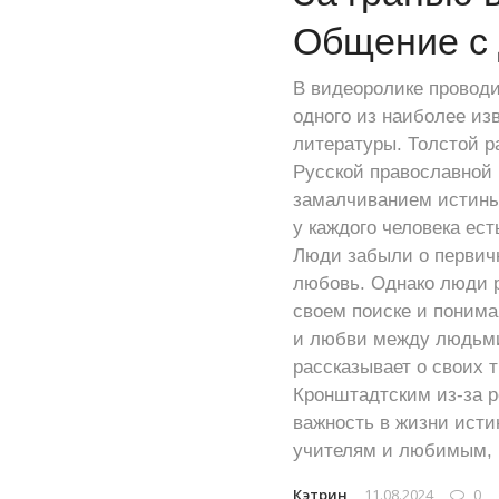
Общение с
В видеоролике проводи
одного из наиболее из
литературы. Толстой р
Русской православной 
замалчиванием истины,
у каждого человека ест
Люди забыли о первичн
любовь. Однако люди р
своем поиске и поним
и любви между людьми 
рассказывает о своих 
Кронштадтским из-за р
важность в жизни исти
учителям и любимым, п
Кэтрин
11.08.2024
0