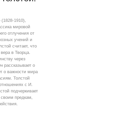
(1828-1910),
ассика мировой
его отлучения от
иозных учений и
стой считает, что
 вера в Творца.
инству через
н рассказывает о
т о важности мира
асиям. Толстой
отношениях с И.
стой подчеркивает
 своим предкам,
ействия.