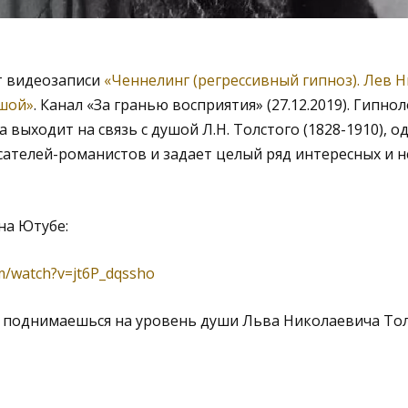
т видеозаписи
«Ченнелинг (регрессивный гипноз). Лев 
ушой»
. Канал «За гранью восприятия» (27.12.2019). Гипно
выходит на связь с душой Л.Н. Толстого (1828-1910), о
сателей-романистов и задает целый ряд интересных и 
на Ютубе:
m/watch?v=jt6P_dqssho
и поднимаешься на уровень души Льва Николаевича Толс