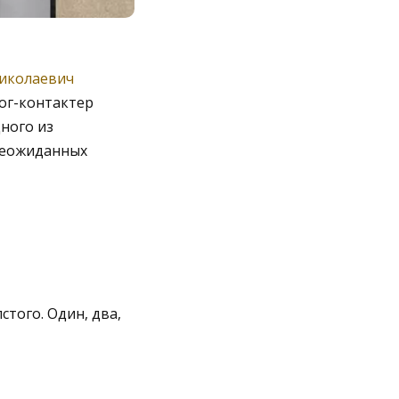
Николаевич
лог-контактер
дного из
неожиданных
того. Один, два,