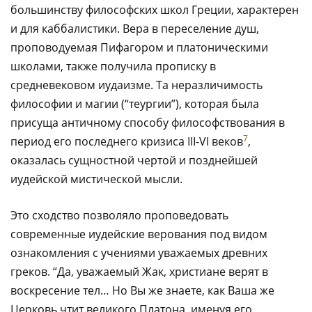
большинству философских школ Греции, характерен
и для каббалистики. Вера в переселение душ,
проповодуемая Пифагором и платоническими
школами, также получила прописку в
средневековом иудаизме. Та неразличимость
философии и магии (“теургии”), которая была
присуща античному способу философствования в
7
период его последнего кризиса III-VI веков
,
оказалась сущностной чертой и позднейшей
иудейской мистической мысли.
Это сходство позволяло проповедовать
современные иудейские верования под видом
ознакомления с учениями уважаемых древних
греков. “Да, уважаемый Жак, христиане верят в
воскресение тел… Но Вы же знаете, как Ваша же
Церковь чтит великого Платона, именуя его