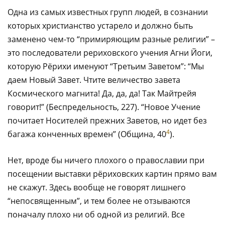
Одна из самых известных групп людей, в сознании
которых христианство устарело и должно быть
заменено чем-то “примиряющим разные религии” –
это последователи рериховского учения Агни Йоги,
которую Рёрихи именуют “Третьим Заветом”: “Мы
даем Новый Завет. Чтите величество завета
Космического магнита! Да, да, да! Так Майтрейя
говорит!” (Беспредельность, 227). “Новое Учение
почитает Носителей прежних Заветов, но идет без
4
багажа конченных времен” (Община, 40
).
Нет, вроде бы ничего плохого о православии при
посещении выставки рёриховских картин прямо вам
не скажут. Здесь вообще не говорят лишнего
“непосвященным”, и тем более не отзываются
поначалу плохо ни об одной из религий. Все