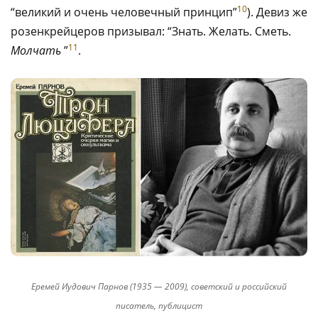
10
“великий и очень человечный принцип”
). Девиз же
розенкрейцеров призывал: “Знать. Желать. Сметь.
11
Молчать
”
.
Еремей Иудович Парнов (1935 — 2009), советский и российский
писатель, публицист