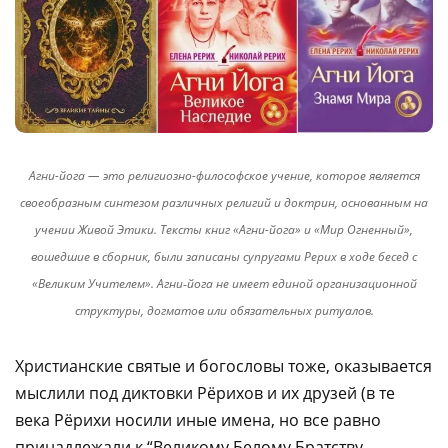
Агни-йога — это религиозно-философское учение, которое является
своеобразным синтезом различных религий и доктрин, основанным на
учении Живой Этики. Тексты книг «Агни-йога» и «Мир Огненный»,
вошедшие в сборник, были записаны супругами Рерих в ходе бесед с
«Великим Учителем». Агни‑йога не имеет единой организационной
структуры, догматов или обязательных ритуалов.
Христианские святые и богословы тоже, оказывается
мыслили под диктовки Рёрихов и их друзей (в те
века Рёрихи носили иные имена, но все равно
принадлежали к “Великому Белому Братству