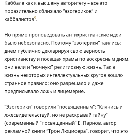
Каббале как к высшему авторитету – все это
поразительно сближало “эзотериков” и
9
каббалистов
.
Но прямо проповедовать антихристианские идеи
было небезопасно. Поэтому “эзотерики” таились:
днем публично декларируя свою верность
христианству и посещая храмы по воскресным дням,
они вели и “ночную” религиозную жизнь. Так в
жизнь некоторых интеллектуальных кругов вошло
странное правило: оно разрешало и даже
предписывало ложь и лицемерие.
“Эзотерики” говорили “посвященным”: “Клянись и
лжесвидетельствуй, но не раскрывай тайну”
(современный “посвященный” Е. Парнов, автор
рекламной книги “Трон Люцифера”, говорит, что это