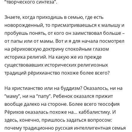
“творческого синтеза”.
Знаете, когда приходишь в семью, где есть
новорожденный, то присматриваешься к малышу и
пробуешь понять, от кого он заимствовал больше –
от папы или от мамы. Вот и я для начала посмотрел
на рёриховскую доктрину спокойным глазом
историка религий. На какую же из прежде
существовавших исторических религиозных
традиций рёрихианство похоже более всего?
На христианcтво или на буддизм? Оказалось, ни на
“маму”, ни на “папу”. Ребенок оказался прижит
вообще далеко на стороне. Более всего теософия
Рёрихов оказалась похоже на… каббалистику. И
здесь, конечно, пришлось задаться вопросом:
почему традиционно русская интеллигентная семья