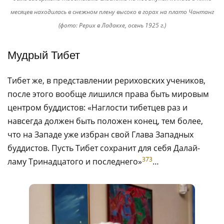
месяцев находилась в снежном плену высоко в горах на плато Чантанг
(фото: Рерих в Ладакхе, осень 1925 г.)
Мудрый Тибет
Тибет же, в представлении рериховских учеников,
после этого вообще лишился права быть мировым
центром буддистов: «Наглости тибетцев раз и
навсегда должен быть положен конец, тем более,
что на Западе уже избран свой Глава Западных
буддистов. Пусть Тибет сохранит для себя Далай-
373
ламу Тринадцатого и последнего»
…