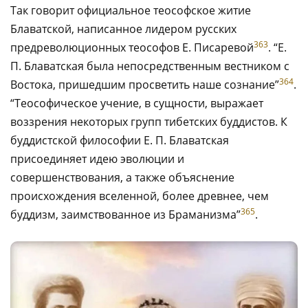
Так говорит официальное теософское житие
Блаватской, написанное лидером русских
363
предреволюционных теософов Е. Писаревой
. “Е.
П. Блаватская была непосредственным вестником с
364
Востока, пришедшим просветить наше сознание”
.
“Теософическое учение, в сущности, выражает
воззрения некоторых групп тибетских буддистов. К
буддистской философии Е. П. Блаватская
присоединяет идею эволюции и
совершенствования, а также объяснение
происхождения вселенной, более древнее, чем
365
буддизм, заимствованное из Браманизма”
.