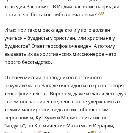
трагедия Распятия… В Индии распятие навряд ли
380
произвело бы какое-либо впечатление”
.
Итак: при таком раскладе кто и у кого должен
учиться – буддисты у христиан, или христиане у
буддистов? Ответ теософов очевиден. А потому
выдавать их за христианских миссионеров – это
просто бесстыдство.
О своей миссии проводников восточного
оккультизма на Западе очевидно и открыто говорят
теософские тексты. Впрочем, даже излагая легенду о
своем посланничестве, теософы не удержались от
толики маскировки: ведь по их собственным
верованиям, Кут Хуми и Мория – никакие не
“индусы”, но Космические Махатмы и Иерархи,
381
382