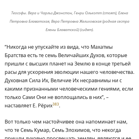
Теософы. Вера и Чарльз Джонстон, Генри Олькотт (стоят), Елена
Петровна Блаватская, Вера Петровна Желиховская (родная сестра
Елены Блаватской) (сидят).
“Никогда не упускайте из вида, что Махатмы
Братства есть те семь Величайших Духов, которые
пришли с высших планет на Землю в конце третьей
расы для ускорения эволюции нашего человечества.
Духовная Сила Их, Величие Их несравнимы ни с
какими признанными человеческими гениями, если
только Сами Они не воплощались в них”, –
383
наставляет Е. Рёрих
.
Вот только чем настойчивее она напоминает нам,
что те Семь Кумар, Семь Элохимов, что некогда
пришли духовно просвещать землян, являются и ее