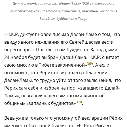
Центрально-Азиатская экспедиция (1923–1928 гг.) переросла в
самостоятельное Тибетское путешествие, известное как Миссия
Западных буддистов в Лхасу.
«Н.К.Р. диктует новое письмо Далай-Ламе о том, что
ввиду явного нежелания его Святейшества вести
переговоры с Посольством буддистов Запада, ими
24 ноября будет выбран Далай-Лама. Н.К.Р. считает
369
свою миссию в Тибете законченной»
. А если
вспомнить, что Рёрих позировал в облачении
Далай-Ламы, то трудно уйти от того заключения, что
Рёрих сам себя и избрал на пост «западного Далай-
Ламы», возглавляющего «многомиллионные
370
общины» «западных буддистов»
.
Ведь уже в только что упомянутой декларации Рёрих
именует себя главой буддистов: «Я, Рета-Ригден,