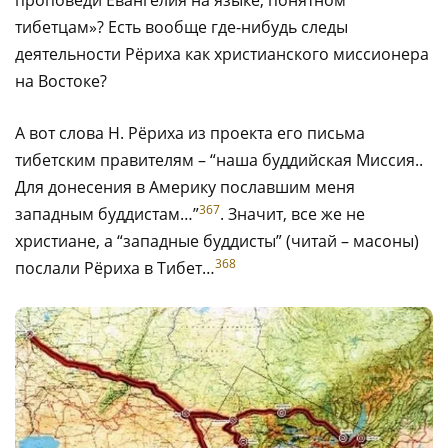
проповеди Евангелия на языке, понятном
тибетцам»? Есть вообще где-нибудь следы
деятельности Рёриха как христианского миссионера
на Востоке?
А вот слова Н. Рёриха из проекта его письма
тибетским правителям – “наша буддийская Миссия..
Для донесения в Америку пославшим меня
367
западным буддистам…”
. Значит, все же не
христиане, а “западные буддисты” (читай – масоны)
368
послали Рёриха в Тибет…