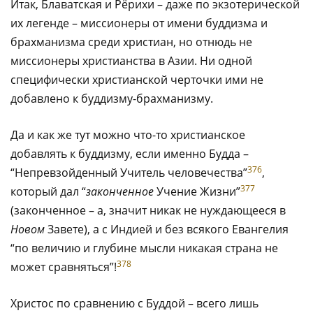
Итак, Блаватская и Рёрихи – даже по экзотерической
их легенде – миссионеры от имени буддизма и
брахманизма среди христиан, но отнюдь не
миссионеры христианства в Азии. Ни одной
специфически христианской черточки ими не
добавлено к буддизму-брахманизму.
Да и как же тут можно что-то христианское
добавлять к буддизму, если именно Будда –
376
“Непревзойденный Учитель человечества”
,
377
который дал “
законченное
Учение Жизни”
(законченное – а, значит никак не нуждающееся в
Новом
Завете), а с Индией и без всякого Евангелия
“по величию и глубине мысли никакая страна не
378
может сравняться”!
Христос по сравнению с Буддой – всего лишь