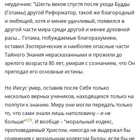
неудачник: “Шесть веков спустя после ухода Будды
(Готамы) другой Реформатор, такой же благородный
и любящий, хотя и менее удачливый, появился в
другой части мира среди другой и менее духовной
расы… Готама, побуждаемые благоразумием,
оставил Эзотерические и наиболее опасные части
Тайного Знания нерасказанными и прожили до
зрелого возраста 80 лет, умирая с сознанием, что Он
преподал его основные истины.
Но Иисус умер, оставив после Себя только
несколько верных учеников, находящихся только на
полпути к знанию. Миру они могли передать только
то, что сами знали лишь наполовину – и не
379
больше”
. И вообще – “моральный кодекс,
проповедаемый Христом, никогда не выдержал бы
сравнения с моральным кодексом Будды, если бы не