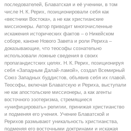
последователей, Блаватская и её ученики, в том
числе Н. К. Рерих, позиционировали себя как
«вестники Востока», а не как христианские
миссионеры. Автор приводит многочисленные
искажения исторических фактов – о Никейском
соборе, каноне Нового Завета и роли Рериха –
доказывающие, что теософы сознательно
использовали ложные сведения в своих
пропагандистских целях. Н. К. Рерих, позиционируя
себя «Западным Далай‑ламой», создал Всемирный
Союз Западных буддистов, объявив себя их главой.
Теософы, включая Блаватскую и Рериха, выступали
не как апостольские миссионеры, а как агенты
восточного эзотеризма, стремящиеся
«унифицировать» религии, принижая христианство
и подменяя его учения. Учение Блаватской и
Рерихов размывают уникальность христианства,
подменяя его восточными доктринами и искажая