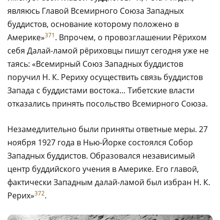
являюсь Главой Всемирного Союза Западных
буддистов, основание которому положено в
371
Америке»
. Впрочем, о провозглашении Рёрихом
себя Далай-ламой рёриховцы пишут сегодня уже не
таясь: «Всемирный Союз Западных буддистов
поручил Н. К. Рериху осуществить связь буддистов
Запада с буддистами востока… Тибетские власти
отказались принять посольство Всемирного Союза.
Незамедлительно были приняты ответные меры. 27
ноября 1927 года в Нью-Йорке состоялся Собор
Западных буддистов. Образовался независимый
центр буддийского учения в Америке. Его главой,
фактически Западным далай-ламой был избран Н. К.
372
Рерих»
.