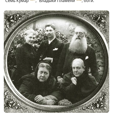
“Семь Кумар”
, “Владыки Пламени”
, боги.