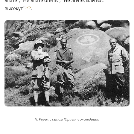
лгите”, “Не лгите опять”, “Не лгите, или вас
375
высекут”
.
Н. Рерих с сыном Юрием в экспедиции