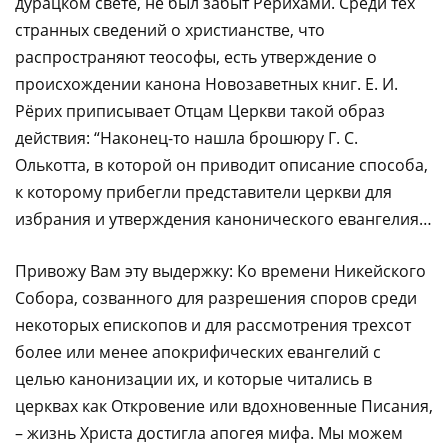
дурацком свете, не был забыт Рёрихами. Среди тех
странных сведений о христианстве, что
распространяют теософы, есть утверждение о
происхождении канона Новозаветных книг. Е. И.
Рёрих приписывает Отцам Церкви такой образ
действия: “Наконец-то нашла брошюру Г. С.
Олькотта, в которой он приводит описание способа,
к которому прибегли представители церкви для
избрания и утверждения канонического евангелия…
Привожу Вам эту выдержку: Ко времени Никейского
Собора, созванного для разрешения споров среди
некоторых епископов и для рассмотрения трехсот
более или менее апокрифических евангелий с
целью канонизации их, и которые читались в
церквах как Откровение или вдохновенные Писания,
– жизнь Христа достигла апогея мифа. Мы можем