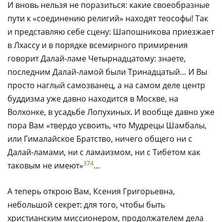
И вновь нельзя не поразиться: какие своеобразные
пути к «соединению религий» находят теософы! Так
и представляю себе сцену: Шапошникова приезжает
в Лхассу и в порядке всемирного примирения
говорит Далай-ламе Четырнадцатому: знаете,
последним Далай-ламой были Тринадцатый… И Вы
просто наглый самозванец, а на самом деле центр
буддизма уже давно находится в Москве, на
Волхонке, в усадьбе Лопухиных. И вообще давно уже
пора Вам «твердо усвоить, что Мудрецы Шамбалы,
или Гималайское Братство, ничего общего ни с
Далай-ламами, ни с ламаизмом, ни с Тибетом как
374
таковым не имеют»
…
А теперь открою Вам, Ксения Григорьевна,
небольшой секрет: для того, чтобы быть
христианским миссионером, продолжателем дела