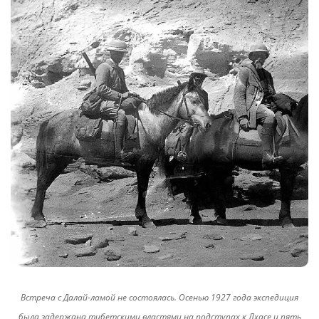
Встреча с Далай-ламой не состоялась. Осенью 1927 года экспедиция
была задержана тибетскими властями на подступах к Лхасе и пять