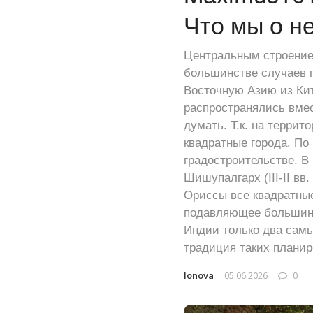
Что мы о н
Центральным строение
большинстве случаев 
Восточную Азию из Ки
распространялись вмес
думать. Т.к. на терри
квадратные города. По
градостроительстве. В
Шишупалгарх (III-II вв
Ориссы все квадратные
подавляющее большинст
Индии только два самы
традиция таких планир
Ionova
05.06.2026
0