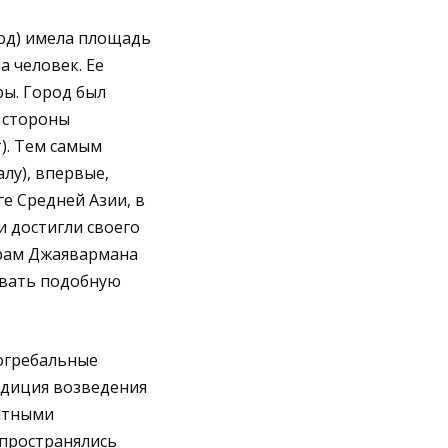
род) имела площадь
а человек. Ее
ры. Город был
й стороны
). Тем самым
лу), впервые,
е Средней Азии, в
 достигли своего
храм Джаявармана
ивать подобную
огребальные
адиция возведения
атными
пространялись