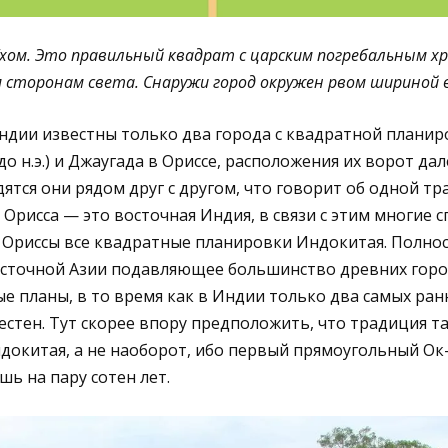
Тхом. Это правильный квадрат с царским погребальным х
 сторонам света. Снаружи город окружен рвом шириной 
ндии известны только два города с квадратной плани
 до н.э.) и Джаугада в Ориссе, расположения их ворот да
ятся они рядом друг с другом, что говорит об одной тр
Орисса — это восточная Индия, в связи с этим многие 
 Ориссы все квадратные планировки Индокитая. Полно
Восточной Азии подавляющее большинство древних гор
 планы, в то время как в Индии только два самых ран
естен. Тут скорее впору предположить, что традиция т
докитая, а не наоборот, ибо первый прямоугольный Ок
шь на пару сотен лет.