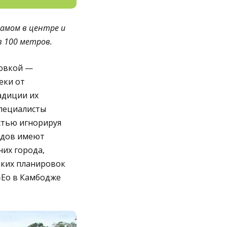
рамом в центре и
в 100 метров.
ровкой —
леки от
адиции их
специалисты
стью игнорируя
одов имеют
них города,
аких планировок
-Ео в Камбодже