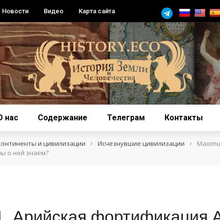
Новости
Видео
Карта сайта
О нас
Содержание
Телеграм
Контакты
›
›
континенты и цивилизации
Исчезнувшие цивилизации
Maximu
ы о ней знаем?
. Арийская фортификация А