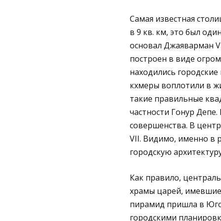
Самая известная столи
в 9 кв. км, это был од
основал Джаяварман VI
построен в виде огром
находились городские 
кхмеры воплотили в жи
такие правильные ква
частности Гонур Депе.
совершенства. В цент
VII. Видимо, именно в
городскую архитектуру
Как правило, централ
храмы царей, имевшие
пирамид пришла в Юго
городскими планировк