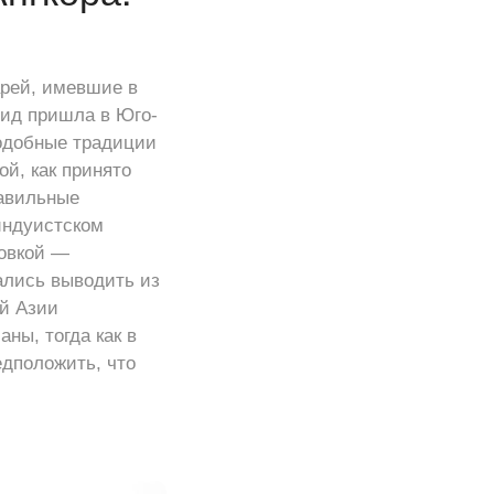
рей, имевшие в
ид пришла в Юго-
одобные традиции
й, как принято
равильные
индуистском
ровкой —
тались выводить из
ой Азии
ны, тогда как в
едположить, что