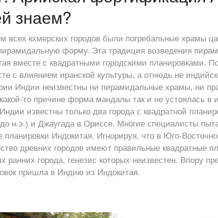
ей знаем?
м всех кхмерских городов были погребальные храмы ца
пирамидальную форму. Эта традиция возведения пирам
тая вместе с квадратными городскими планировками. П
те с влиянием иранской культуры, а отнюдь не индийско
тории Индии неизвестны ни пирамидальные храмы, ни п
 какой-то причине форма мандалы так и не устоялась в 
 Индии известны только два города с квадратной плани
. до н.э.) и Джаугада в Ориссе. Многие специалисты пы
 планировки Индокитая. Игнорируя, что в Юго-Восточн
во древних городов имеют правильные квадратные пла
х ранних города, генезис которых неизвестен. Впору пр
овок пришла в Индию из Индокитая.