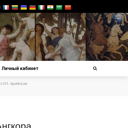
Личный кабинет
s101. Арийская
нгкора.