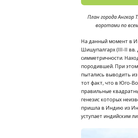
План города Ангкор 
воротами по всем
На данный момент в И
Шишупалгарх (III-II вв.
симметричности. Наход
породившей. При этом 
пытались выводить из
тот факт, что в Юго-
правильные квадратные
генезис которых неизв
пришла в Индию из Ин
уступает индийским ли