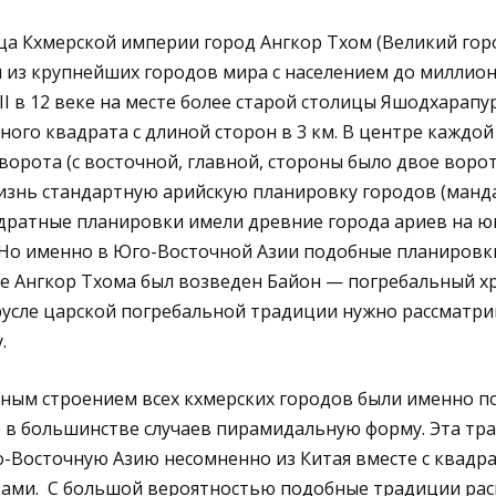
ца Кхмерской империи город Ангкор Тхом (Великий го
ин из крупнейших городов мира с населением до миллион
I в 12 веке на месте более старой столицы Яшодхарапу
ного квадрата с длиной сторон в 3 км. В центре каждо
ворота (с восточной, главной, стороны было двое ворот
знь стандартную арийскую планировку городов (манда
дратные планировки имели древние города ариев на юг
 Но именно в Юго-Восточной Азии подобные планировки
ре Ангкор Тхома был возведен Байон — погребальный 
 русле царской погребальной традиции нужно рассматр
.
ьным строением всех кхмерских городов были именно п
 в большинстве случаев пирамидальную форму. Эта тр
-Восточную Азию несомненно из Китая вместе с квадр
ами. С большой вероятностью подобные традиции рас