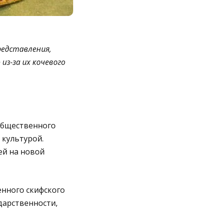
редставления,
из-за их кочевого
общественного
 культурой.
ей на новой
нного скифского
дарственности,