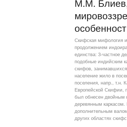
М.М. Блиев
мировоззре
особенност
Скифская мифология и
продолжением индоиран
единства: 3-частное д
подобные индийским ка
скифов, занимавшихся 
население жило в посе
поселения, напр., т.н.
Европейской Скифии, п
был обнесен двойным 
деревянным каркасом.
дополнительным валом 
других областях скифс