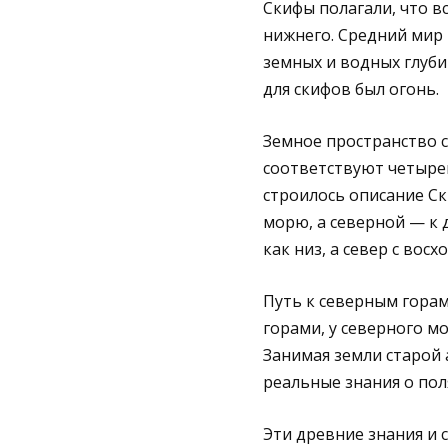
Скифы полагали, что вс
нижнего. Средний мир 
земных и водных глуб
для скифов был огонь.
Земное пространство 
соответствуют четырем
строилось описание С
морю, а северной — к 
как низ, а север с вос
Путь к северным гора
горами, у северного м
Занимая земли старой 
реальные знания о пол
Эти древние знания и 