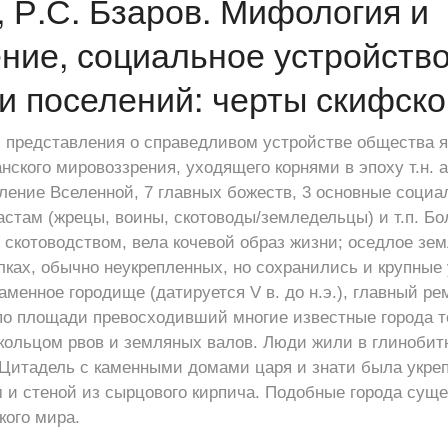
, Р.С. Бзаров. Мифология и
ние, социальное устройство
и поселений: черты скифско
 представления о справедливом устройстве общества 
ского мировоззрения, уходящего корнями в эпоху т.н. 
еление Вселенной, 7 главных божеств, 3 основные соци
стам (жрецы, воины, скотоводы/земледельцы) и т.п. Б
скотоводством, вела кочевой образ жизни; оседлое зе
лках, обычно неукрепленных, но сохранились и крупные
 Каменное городище (датируется V в. до н.э.), главный р
о площади превосходивший многие известные города то
кольцом рвов и земляных валов. Люди жили в глинобит
 Цитадель с каменными домами царя и знати была укре
и стеной из сырцового кирпича. Подобные города суще
кого мира.