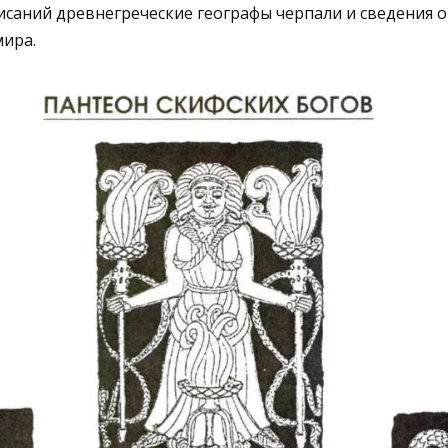
писаний древнегреческие географы черпали и сведения 
мира.