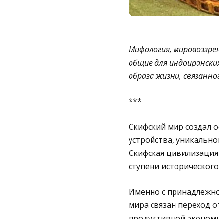
Мифология, мировоззре
общие для индоиранских
образа жизни, связанно
***
Скифский мир создал 
устройства, уникально
Скифская цивилизация 
ступени исторического
Именно с принадлежно
мира связан переход о
продуктивной экономи