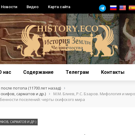
Новости
Видео
Карта сайта
О нас
Содержание
Телеграм
Контакты
›
после потопа (11700 лет назад)
›
скифов, сарматов и др.)
М.М. Блиев, Р.С. Бзаров. Мифология и мир
бенности поселений: черты скифского мира
ИФОВ, САРМАТОВ И ДР.)