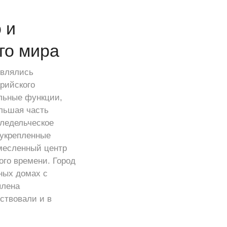
 и
го мира
являлись
арийского
альные функции,
ольшая часть
мледельческое
 укрепленные
емесленный центр
го времени. Город
ных домах с
плена
ствовали и в