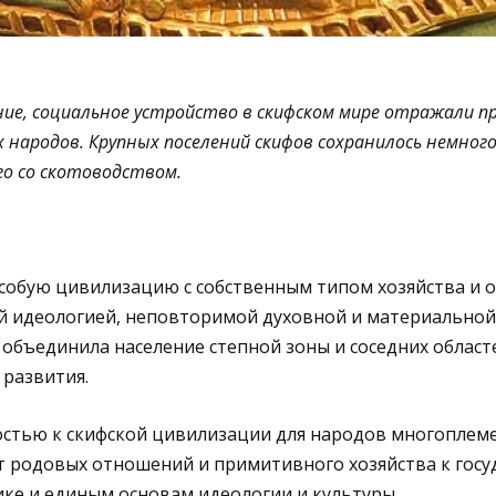
ние, социальное устройство в скифском мире отражали п
 народов. Крупных поселений скифов сохранилось немного 
го со скотоводством.
особую цивилизацию с собственным типом хозяйства и 
й идеологией, неповторимой духовной и материальной
объединила население степной зоны и соседних област
 развития.
стью к скифской цивилизации для народов многоплеме
т родовых отношений и примитивного хозяйства к госу
ке и единым основам идеологии и культуры.