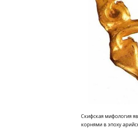
Скифская мифология я
корнями в эпоху арийс