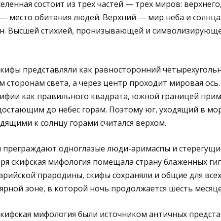
еленная состоит из трех частей — трех миров: верхнего,
— место обитания людей. Верхний — мир неба и солнц
ин. Высшей стихией, пронизывающей и символизирующе
скифы представляли как равносторонний четырехугольн
 сторонам света, а через центр проходит мировая ось.
кифии как правильного квадрата, южной границей при
достающим до небес горам. Поэтому юг, уходящий в мо
ходящими к солнцу горами считался верхом.
м преграждают одноглазые люди-аримаспы и стерегущие
оря скифская мифология помещала страну блаженных ги
арийской прародины, скифы сохраняли и общие для все
ярной зоне, в которой ночь продолжается шесть месяце
скифская мифология были источником античных предст