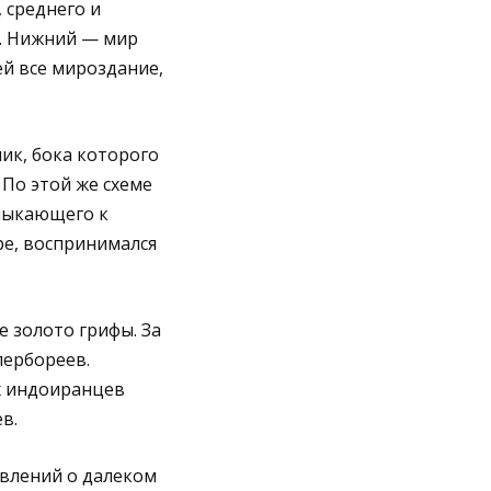
 среднего и
а. Нижний — мир
й все мироздание,
ик, бока которого
 По этой же схеме
мыкающего к
ре, воспринимался
 золото грифы. За
пербореев.
х индоиранцев
в.
авлений о далеком