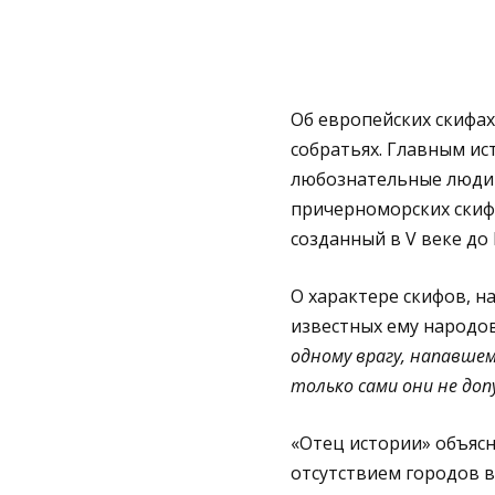
Об европейских скифах
собратьях. Главным ис
любознательные люди 
причерноморских скифа
созданный в
V
в
е
ке до 
О характере скифов, н
известных ему народо
одному
врагу, напавшем
только сами они не до
п
«Отец истории» объясн
отсутствием городов в