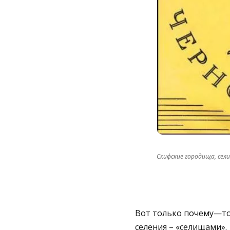
Скифские городища, сел
Вот только почему
—
т
селения –
«селищами».