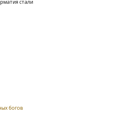
арматия стали
ных богов