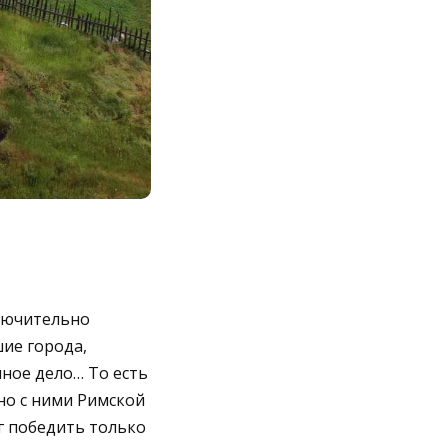
ключительно
ие города,
ное дело… То есть
но с ними Римской
г победить только