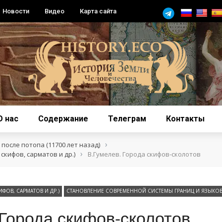
Новости
Видео
Карта сайта
О нас
Содержание
Телеграм
Контакты
›
после потопа (11700 лет назад)
›
скифов, сарматов и др.)
В.Гумелев. Города скифов-сколотов
ИФОВ, САРМАТОВ И ДР.)
СТАНОВЛЕНИЕ СОВРЕМЕННОЙ СИСТЕМЫ ГРАНИЦ И ЯЗЫКО
 Города скифов-сколотов