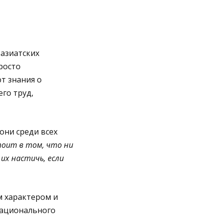
азиатских
росто
т знания о
его
труд
,
они
среди
всех
тоит в том, что ни
их настичь, если
м
характером и
национального