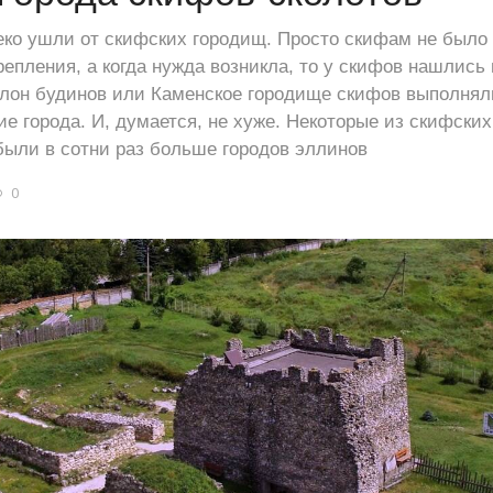
еко ушли от скифских городищ. Просто скифам не было
репления, а когда нужда возникла, то у скифов нашлис
елон будинов или Каменское городище скифов выполнял
ие города. И, думается, не хуже. Некоторые из скифски
были в сотни раз больше городов эллинов
0