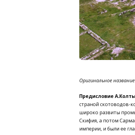
Оригинальное название 
Предисловие А.Колт
страной скотоводов-ко
широко развиты промы
Скифия, а потом Сарма
империи, и были ее г