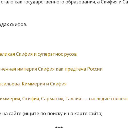
е стало как государственного образования, а Скифия и С
одах скифов.
еликая Скифия и суперэтнос русов
лнечная империя Скифия как предтеча России
асильева. Киммерия и Скифия
иммерия, Скифия, Сарматия, Галлия… – наследие солнеч
на сайте (ищите по поиску и на карте сайта)