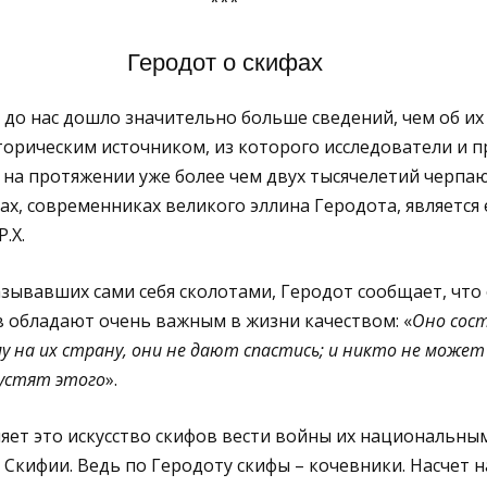
***
Геродот о скифах
 до нас дошло значительно больше сведений, чем об их
торическим источником, из которого исследова
тели и п
на протяжении уже более чем двух тысячеле
тий черпаю
х, современниках великого эллина Ге
родота
,
является
Р.Х
.
азывавших сами себя сколотами,
Геродот сообщает, что
в обладают
очень важным в жизни качеством
:
«
Оно сос
у на их страну, они
не дают спа
стись; и никто не может 
у
стят это
го
».
яет это искусство скифов
вести войны
их национальны
 Скифии. Ведь по Геродоту скифы –
кочевники.
Насчет 