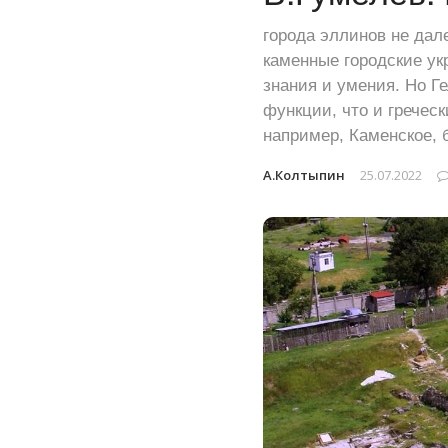
города эллинов не дал
каменные городские ук
знания и умения. Но Г
функции, что и греческ
например, Каменское, 
А.Колтыпин
25.07.2022