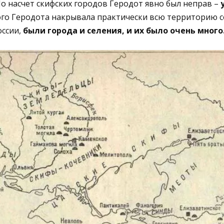
Но насчет скифских городов Геродот
явно был неправ –
ого Геродота накрывала
практически всю территорию 
оссии,
были города и селения, и их
было
очень
много