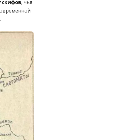
у скифов
, чья
современной
.