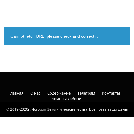
Cannot fetch URL, please check and correct it.
Главная
О нас
Содержание
Телеграм
Контакты
Личный кабинет
© 2019-2020г. История Земли и человечества. Все права защищены