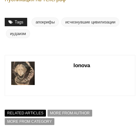
Tags
апокрифы
исчезнувшие цивилизации
иудаизм
Ionova
RELATED ARTICLES
MORE FROM AUTHOR
MORE FROM CATEGORY