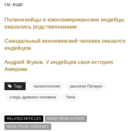
см. еще:
Полинезийцы и южноамериканские индейцы
оказались родственниками
Скандальный кенневикский человек оказался
индейцем.
Андрей Жуков. У индейцев своя история
Америки
Tags
палеонтология
раскопки Пилауко
следы древнего человека
Чили
RELATED ARTICLES
MORE FROM AUTHOR
MORE FROM CATEGORY