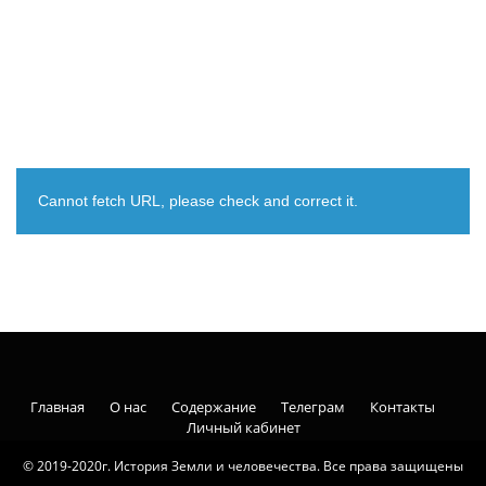
Cannot fetch URL, please check and correct it.
Главная
О нас
Содержание
Телеграм
Контакты
Личный кабинет
© 2019-2020г. История Земли и человечества. Все права защищены