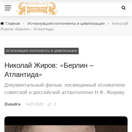
›
›
Главная
Исчезнувшие континенты и цивилизации
Николай
Жиров: «Берлин – Атлантида»
ИСЧЕЗНУВШИЕ КОНТИНЕНТЫ И ЦИВИЛИЗАЦИИ
Николай Жиров: «Берлин –
Атлантида»
Документальный фильм, посвященный основателю
советской и российской атлантологии Н.Ф. Жирову
Ziusudra
14.07.2020
2