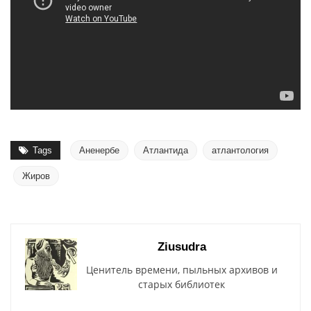
Tags
Аненербе
Атлантида
атлантология
Жиров
Ziusudra
Ценитель времени, пыльных архивов и
старых библиотек