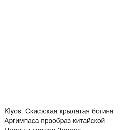
Klyos. Скифская крылатая богиня
Аргимпаса прообраз китайской
Царицы-матери Запада