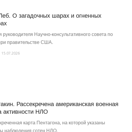
Леб. О загадочных шарах и огненных
ах
я руководителя Научно-консультативного совета по
ри правительстве США.
15.07.2026
такин. Рассекречена американская военная
а активности НЛО
креченная карта Пентагона, на которой указаны
ы наблюдения сотен НЛО.