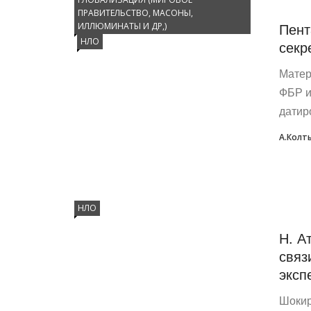
ПРАВИТЕЛЬСТВО, МАСОНЫ,
Пент
ИЛЛЮМИНАТЫ И ДР,)
НЛО
секр
Матер
ФБР и
датир
А.Колт
НЛО
Н. А
связ
эксп
Шокир