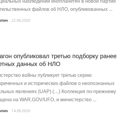
циальных наблюдений инопланетян в новой партии
тельственных файлов об НЛО, опубликованных ...
ыпин
22.06.2026
агон опубликовал третью подборку ранее
етных данных об НЛО
стерство войны публикует третью серию
креченных и исторических файлов о неопознанных
льных явлениях (UAP) (…) Коллекция по-прежнему
щена на WAR.GOV/UFO, и министерство ...
ыпин
14.06.2026