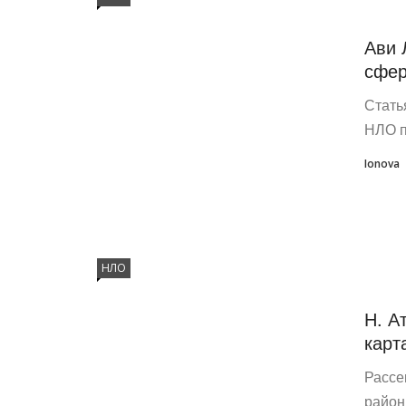
Ави 
сфер
Стать
НЛО п
Ionova
НЛО
Н. А
карт
Рассе
район