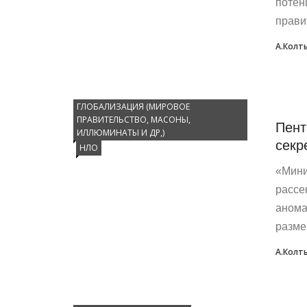
потен
прави
А.Колт
ГЛОБАЛИЗАЦИЯ (МИРОВОЕ
ПРАВИТЕЛЬСТВО, МАСОНЫ,
Пент
ИЛЛЮМИНАТЫ И ДР,)
секр
НЛО
«Мини
рассе
анома
разме
А.Колт