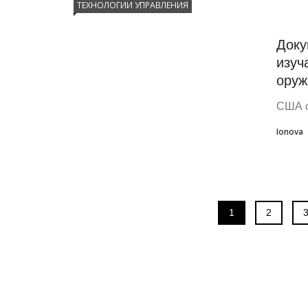
ТЕХНОЛОГИИ УПРАВЛЕНИЯ
Доку
изуч
оруж
США о
Ionova
1
2