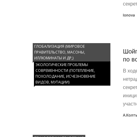
секре
Ionova
ГЛОБАЛИЗАЦИЯ (МИРОВОЕ
Шойг
ПРАВИТЕЛЬСТВО, МАСОНЫ,
по в
ИЛЛЮМИНАТЫ И ДР,)
ЭКОЛОГИЧЕСКИЕ ПРОБЛЕМЫ
СОВРЕМЕННОСТИ (ПОТЕПЛЕНИЕ,
В ход
ПОХОЛОДАНИЕ, ИСЧЕЗНОВЕНИЕ
нетра
ВИДОВ, МУТАЦИИ)
секре
иници
участн
А.Колт