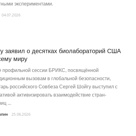
тными экспериментами.
04.07.2026
у заявил о десятках биолабораторий США
сему миру
е профильной сессии БРИКС, посвящённой
диционным вызовам в глобальной безопасности,
тарь российского Совбеза Сергей Шойгу выступил с
ативой активизировать взаимодействие стран-
иц ...
ыпин
25.06.2026