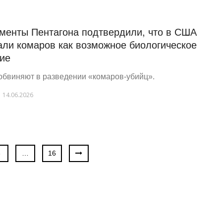
менты Пентагона подтвердили, что в США
али комаров как возможное биологическое
ие
бвиняют в разведении «комаров-убийц».
14.06.2026
3
…
16