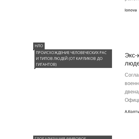
Ionova
НЛО
ПРОИСХОЖДЕНИЕ ЧЕЛОВЕЧЕСКИХ РАС
Экс-
И ТИПОВ ЛЮДЕЙ (ОТ КАРЛИКОВ ДО
люде
ГИГАНТОВ)
Согла
военн
двена
Офици
А.Колт
ГЛОБАЛИЗАЦИЯ (МИРОВОЕ