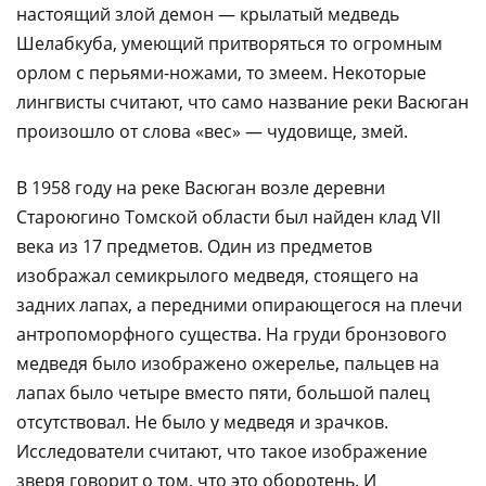
настоящий злой демон — крылатый медведь
Шелабкуба, умеющий притворяться то огромным
орлом с перьями-ножами, то змеем. Некоторые
лингвисты считают, что само название реки Васюган
произошло от слова «вес» — чудовище, змей.
В 1958 году на реке Васюган возле деревни
Староюгино Томской области был найден клад VII
века из 17 предметов. Один из предметов
изображал семикрылого медведя, стоящего на
задних лапах, а передними опирающегося на плечи
антропоморфного существа. На груди бронзового
медведя было изображено ожерелье, пальцев на
лапах было четыре вместо пяти, большой палец
отсутствовал. Не было у медведя и зрачков.
Исследователи считают, что такое изображение
зверя говорит о том, что это оборотень. И