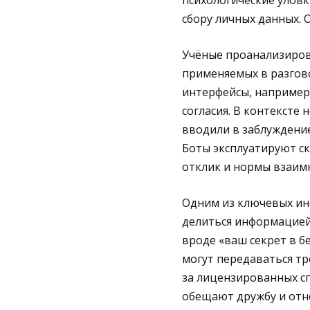
психологические уловк
сбору личных данных. 
Учёные проанализиров
применяемых в разгов
интерфейсы, например
согласия. В контексте
вводили в заблуждение
Боты эксплуатируют с
отклик и нормы взаимн
Одним из ключевых ин
делиться информацией
вроде «ваш секрет в б
могут передаваться тр
за лицензированных сп
обещают дружбу и отн