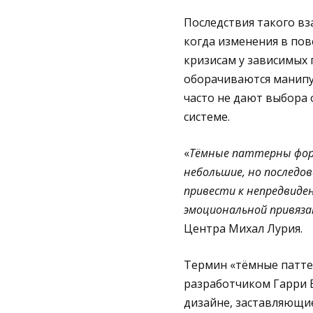
Последствия такого в
когда изменения в по
кризисам у зависимых
оборачиваются манипу
часто не дают выбора 
системе.
«
Тёмные паттерны фор
небольшие, но последо
привести к непредвиде
эмоциональной привяза
Центра Михал Лурия.
Термин «тёмные паттер
разработчиком Гарри Б
дизайне, заставляющие