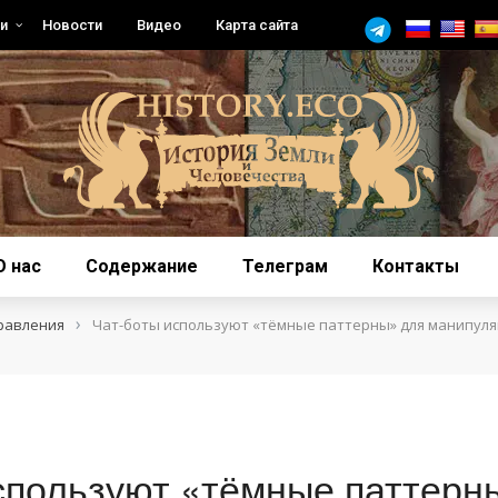
и
Новости
Видео
Карта сайта
О нас
Содержание
Телеграм
Контакты
›
равления
Чат-боты используют «тёмные паттерны» для манипул
спользуют «тёмные паттерн