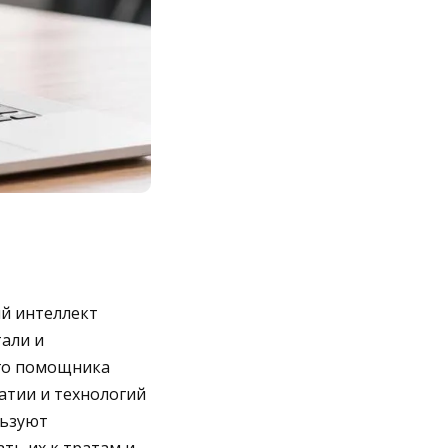
ый интеллект
тали и
ого помощника
атии и технологий
льзуют