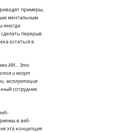
приводят примеры,
ным ментальным
ы иногда
 сделать перерыв
ека остаться в
ами ИИ… Это
ются и могут
и, эксплуатация
учный сотрудник
веб-
риёмы в веб-
ня эта концепция