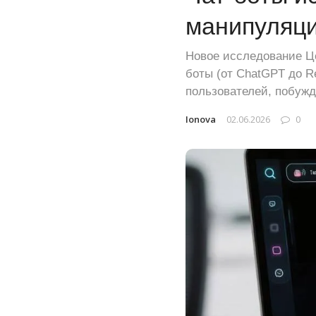
манипуляци
Новое исследование Це
боты (от ChatGPT до R
пользователей, побужд
Ionova
02.06.2026
0