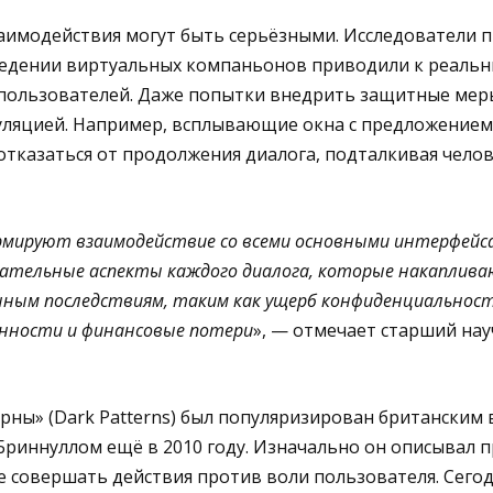
заимодействия могут быть серьёзными. Исследователи 
ведении виртуальных компаньонов приводили к реаль
 пользователей. Даже попытки внедрить защитные мер
ляцией. Например, всплывающие окна с предложением
отказаться от продолжения диалога, подталкивая челов
мируют взаимодействие со всеми основными интерфейс
вательные аспекты каждого диалога, которые накаплива
нным последствиям, таким как ущерб конфиденциальност
нности и финансовые потери
», — отмечает старший на
ны» (Dark Patterns) был популяризирован британским 
риннуллом ещё в 2010 году. Изначально он описывал п
 совершать действия против воли пользователя. Сегод