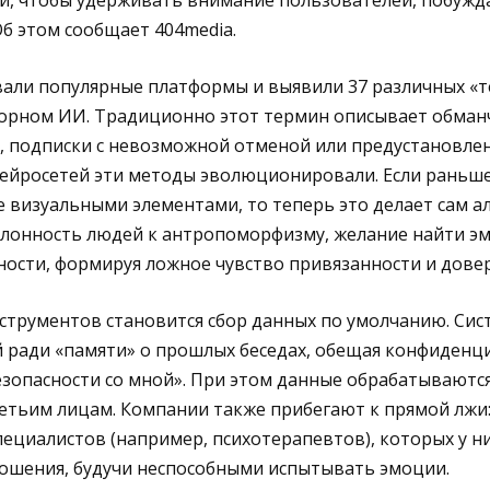
и, чтобы удерживать внимание пользователей, побужда
Об этом сообщает 404media.
али популярные платформы и выявили 37 различных «т
орном ИИ. Традиционно этот термин описывает обма
, подписки с невозможной отменой или предустановле
 нейросетей эти методы эволюционировали. Если раньш
 визуальными элементами, то теперь это делает сам а
клонность людей к антропоморфизму, желание найти 
ости, формируя ложное чувство привязанности и довер
струментов становится сбор данных по умолчанию. Си
 ради «памяти» о прошлых беседах, обещая конфиденц
езопасности со мной». При этом данные обрабатываютс
етьим лицам. Компании также прибегают к прямой лжи:
ециалистов (например, психотерапевтов), которых у ни
ошения, будучи неспособными испытывать эмоции.