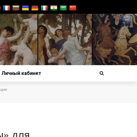
Личный кабинет
яции
ы» для