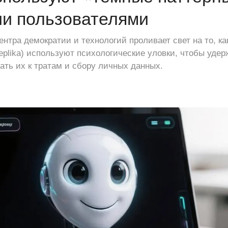
и пользователями
нтра демократии и технологий проливает свет на то, ка
eplika) используют психологические уловки, чтобы уде
ать их к тратам и сбору личных данных.