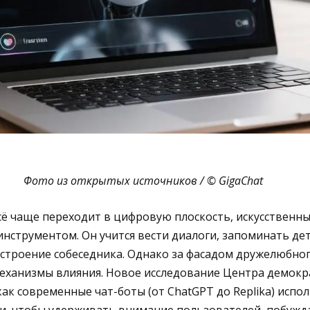
Фото из открытых источников / © GigaChat
сё чаще переходит в цифровую плоскость, искусственн
инструментом. Он учится вести диалоги, запоминать де
астроение собеседника. Однако за фасадом дружелюбн
еханизмы влияния. Новое исследование Центра демокр
как современные чат-боты (от ChatGPT до Replika) испо