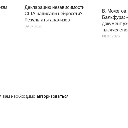
низм
Декларацию независимости
В. Можегов
США написали нейросети?
Бальфура: 
Результаты анализов
документ у
09.07.2026
тысячелети
08.07.2026
я вам необходимо
авторизоваться
.