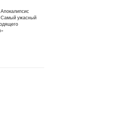
. Апокалипсис
«Самый ужасный
ходящего
я»