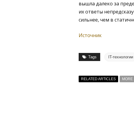
вышла далеко за преде
их ответы непредсказ
сильнее, чем в статичн
Источник
Tags
IT-технологии
RELATED ARTICLES
MORE 