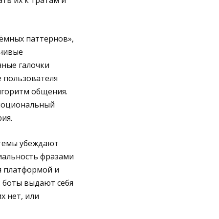
ть их к тратам и
ёмных паттернов»,
нчивые
нные галочки
е пользователя
лгоритм общения.
эмоциональный
ия.
стемы убеждают
иальность фразами
я платформой и
 боты выдают себя
х нет, или