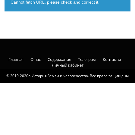
Cannot fetch URL, please check and correct it.
Главная
О нас
Содержание
Телеграм
Контакты
Личный кабинет
© 2019-2020г. История Земли и человечества. Все права защищены