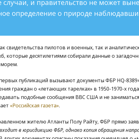
случаи, и правительство не может вын
ное определение о природе наблюдавши
к свидетельства пилотов и военных, так и аналитичес
б, которые десятилетиями собирали данные о загадочн
 морем.
 первых публикаций вызывают документы ФБР HQ-83894
ия граждан о «летающих тарелках» в 1950-1970-х годах
редавать подобные сообщения ВВС США и не заниматьс
чает
«Российская газета»
.
равленном жителю Атланты Полу Райту, ФБР прямо заяв
 входит в юрисдикцию ФБР, однако копия обращения напр
 В других документах описаны показания очевидцев о «