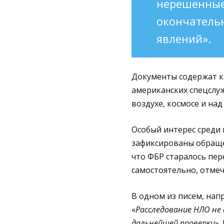
нерешенные 
окончатель
явлений».
Документы содержат ка
американских спецслуж
воздухе, космосе и над
Особый интерес среди
зафиксированы обращен
что ФБР старалось пе
самостоятельно, отме
В одном из писем, нап
«
Расследование НЛО не
дальнейшей проверки
».