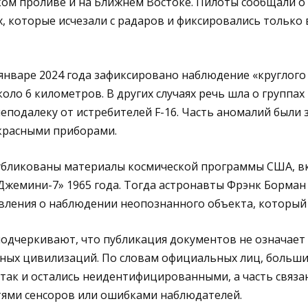
ком проливе и на Ближнем Востоке. Пилоты сообщали о 
, которые исчезали с радаров и фиксировались только
январе 2024 года зафиксировано наблюдение «круглого
оло 6 километров. В других случаях речь шла о группах 
еподалеку от истребителей F-16. Часть аномалий были
красными приборами.
убликованы материалы космической программы США, в
Джемини-7» 1965 года. Тогда астронавты Фрэнк Борман
ления о наблюдении неопознанного объекта, который 
подчеркивают, что публикация документов не означает
ных цивилизаций. По словам официальных лиц, больш
так и остались неидентифицированными, а часть связа
тями сенсоров или ошибками наблюдателей.