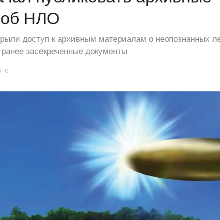
 об НЛО
крыли доступ к архивным материалам о неопознанных л
 ранее засекреченные документы
0