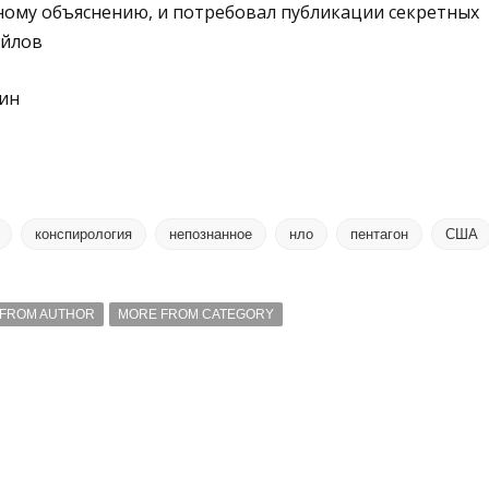
ому объяснению, и потребовал публикации секретных
айлов
ин
конспирология
непознанное
нло
пентагон
США
FROM AUTHOR
MORE FROM CATEGORY