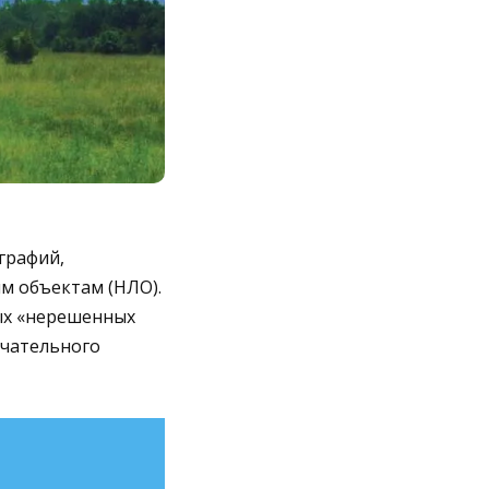
графий,
м объектам (НЛО).
ых «нерешенных
нчательного