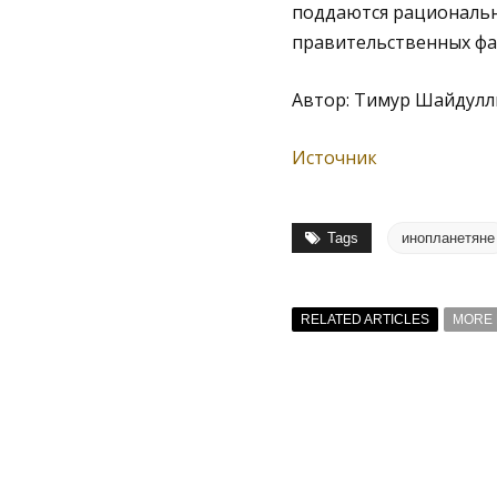
поддаются рациональн
правительственных ф
Автор: Тимур Шайдулл
Источник
Tags
инопланетяне
RELATED ARTICLES
MORE 