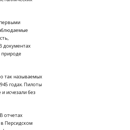
 первыми
наблюдаемые
сть,
В документах
й природе
 о так называемых
945 годах. Пилоты
 и исчезали без
В отчетах
 в Персидском