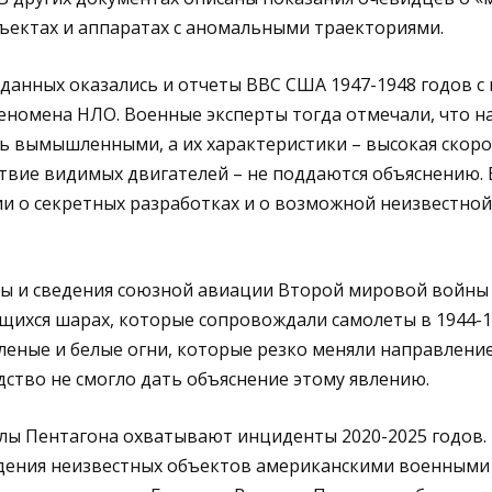
бъектах и аппаратах с аномальными траекториями.
данных оказались и отчеты ВВС США 1947-1948 годов с
еномена НЛО. Военные эксперты тогда отмечали, что 
ь вымышленными, а их характеристики – высокая скоро
твие видимых двигателей – не поддаются объяснению. 
и о секретных разработках и о возможной неизвестно
ны и сведения союзной авиации Второй мировой войны
ящихся шарах, которые сопровождали самолеты в 1944-1
леные и белые огни, которые резко меняли направление
дство не смогло дать объяснение этому явлению.
ы Пентагона охватывают инциденты 2020-2025 годов. 
ения неизвестных объектов американскими военными