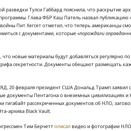
 разведки Тулси Габбард пояснила, что раскрытие арх
программы. Глава ФБР Каш Патель назвал публикацию 
войны Пит Хегсет отметил, что теперь американцы смо
миться с документами, которые «
порождали оправданны
, что новые материалы будут добавляться регулярно по
 грифа секретности. Документы обещают размещать ка
ЛЯД, 20 февраля президент США Дональд Трамп заявил 
ые документы Пентагона о внеземных цивилизациях и 
и гигабайт рассекреченных документов об НЛО, загово
йта-архива Black Vault.
нгрессмен Тим Берчетт
описал
видео и фотографии НЛО