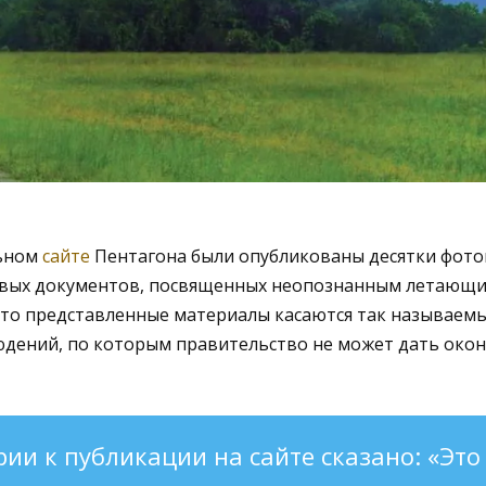
ьном
сайте
Пентагона были опубликованы десятки фото
овых документов, посвященных неопознанным летающи
что представленные материалы касаются так называем
людений, по которым правительство не может дать око
ии к публикации на сайте сказано: «Это