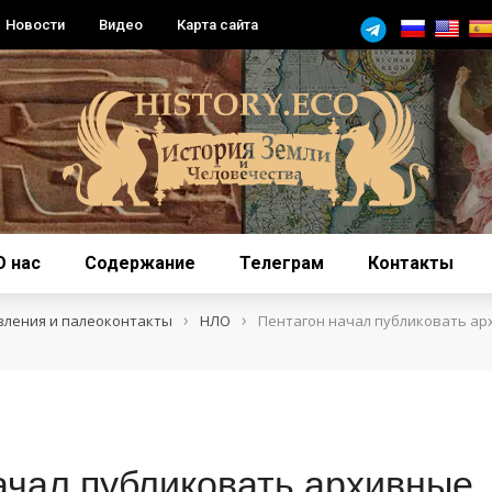
Новости
Видео
Карта сайта
О нас
Содержание
Телеграм
Контакты
›
›
вления и палеоконтакты
НЛО
Пентагон начал публиковать а
ачал публиковать архивные