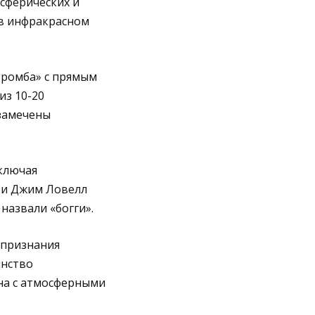
сферических и
 в инфракрасном
 ромба» с прямым
из 10-20
 замечены
ключая
 и Джим Ловелл
назвали «богги».
 признания
инство
на с атмосферными