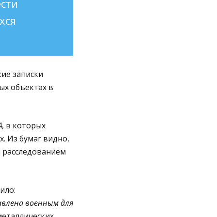
ести
хся
кие записки
ых объектах в
, в которых
. Из бумаг видно,
я расследованием
ило:
авлена военным для
металлических