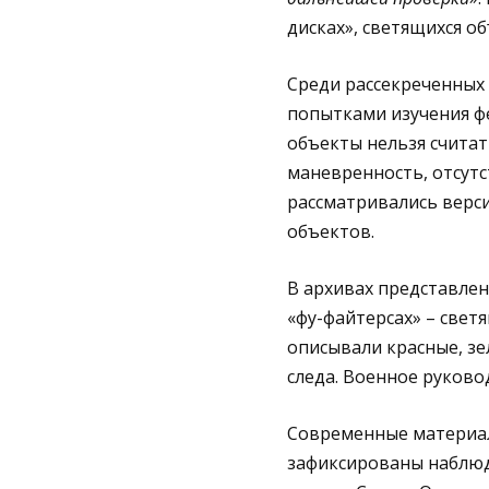
дисках», светящихся о
Среди рассекреченных 
попытками изучения ф
объекты нельзя считат
маневренность, отсутс
рассматривались верси
объектов.
В архивах представле
«фу-файтерсах» – свет
описывали красные, зе
следа. Военное руково
Современные материал
зафиксированы наблюд