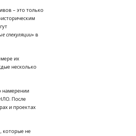
ивов – это только
«историческим
гут
е спекуляции
» в
 мере их
ждые несколько
о намерении
НЛО. После
рах и проектах
, которые не