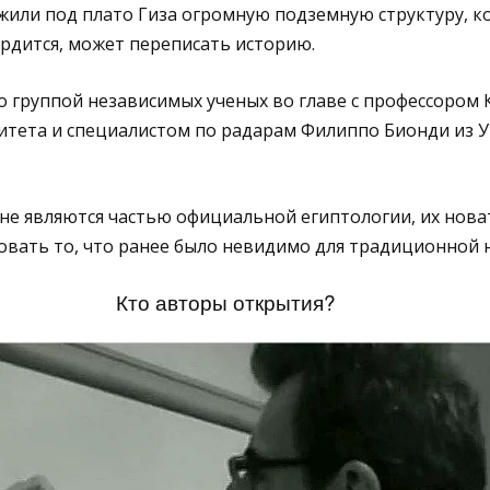
или под плато Гиза огромную подземную структуру, ко
рдится, может переписать историю.
о группой независимых ученых во главе с профессором
ситета и специалистом по радарам Филиппо Бионди из 
 не являются частью официальной египтологии, их нов
вать то, что ранее было невидимо для традиционной н
Кто авторы открытия?