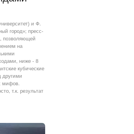
ниверситет) и Ф.
ый город»; пресс-
R, позволяющей
шением на
лькими
одами, ниже - 8
антские кубические
д другими
х мифов.
то, т.к. результат