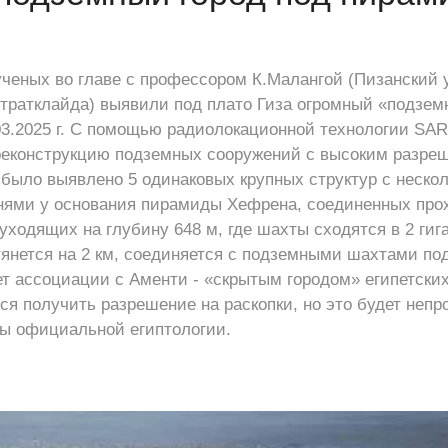
ченых во главе с профессором К.Малангой (Пизанский у
тратклайда) выявили под плато Гиза огромный «подземн
03.2025 г. С помощью радиолокационной технологии SA
реконструкцию подземных сооружений с высоким разре
 было выявлено 5 одинаковых крупных структур с неско
нями у основания пирамиды Хефрена, соединенных прох
уходящих на глубину 648 м, где шахты сходятся в 2 гиг
тянется на 2 км, соединяется с подземными шахтами по
т ассоциации с Аменти - «скрытым городом» египетски
 получить разрешение на раскопки, но это будет непрос
вы официальной египтологии.