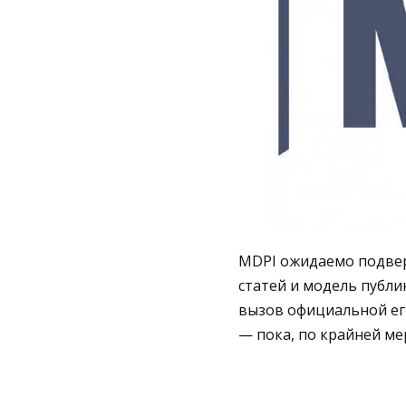
MDPI ожидаемо подверг
статей и модель публ
вызов официальной ег
— пока, по крайней ме