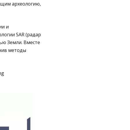
ющим археологию,
ии и
логии SAR (радар
ью Земли. Вместе
нив методы
ng