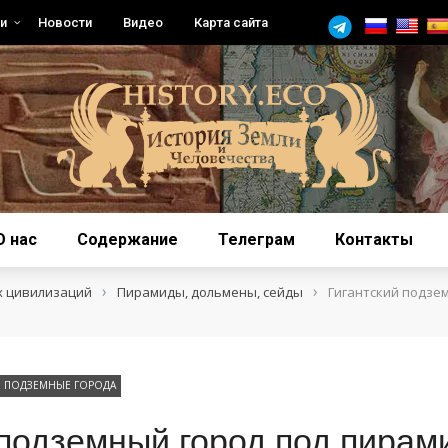
и
Новости
Видео
Карта сайта
О нас
Содержание
Телеграм
Контакты
›
›
х цивилизаций
Пирамиды, дольмены, сейды
Гигантский подзе
ПОДЗЕМНЫЕ ГОРОДА
 подземный город под пира