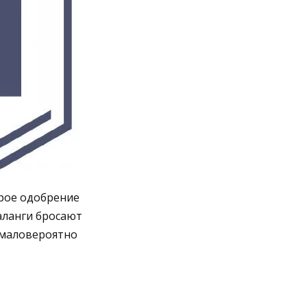
трое одобрение
аланги бросают
 маловероятно