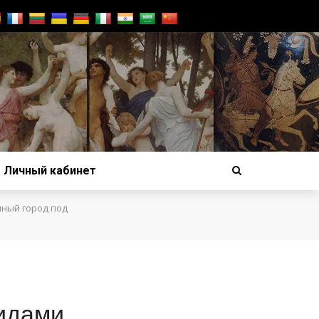
Личный кабинет
мный город под
мидами