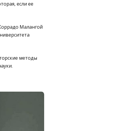
торая, если ее
 Коррадо Малангой
Университета
аторские методы
ауки.