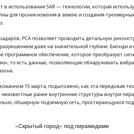
 в использовании SAR — технологии, которая использ
ны для проникновения в землю и создания трехмерны
з.
 радаров, РСА позволяет проводить детальную реконс
разрешением даже на значительной глубине. Бионди и 
е программное обеспечение, которое преобразует сигн
», то есть данные, позволяющие обнаруживать вибр
зона.
икованном 15 марта, подытожено, как эта передовая те
 неизвестные ранее внутренние структуры внутри пира
ельно, обширную подземную сеть, простирающуюся под
«Скрытый город» под пирамидами