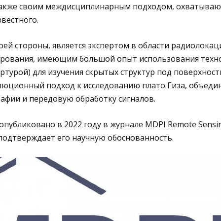
также своим междисциплинарным подходом, охватыва
звестного.
оей стороны, является экспертом в области радиолокац
рования, имеющим большой опыт использования техно
ртурой) для изучения скрытых структур под поверхност
люционный подход к исследованию плато Гиза, объеди
афии и передовую обработку сигналов.
опубликовано в 2022 году в журнале MDPI Remote Sensi
подтверждает его научную обоснованность.