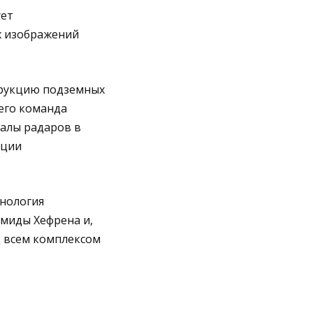
ует
х изображений
трукцию подземных
его команда
алы радаров в
ации
хнология
миды Хефрена и,
 всем комплексом