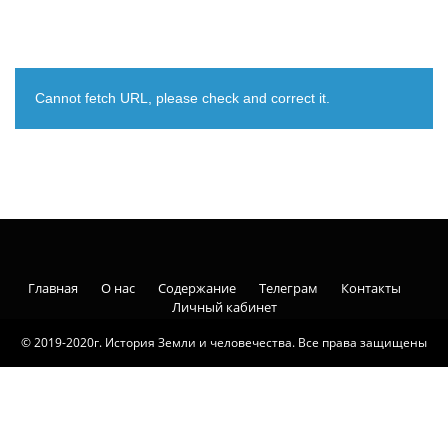
Cannot fetch URL, please check and correct it.
Главная
О нас
Содержание
Телеграм
Контакты
Личный кабинет
© 2019-2020г. История Земли и человечества. Все права защищены