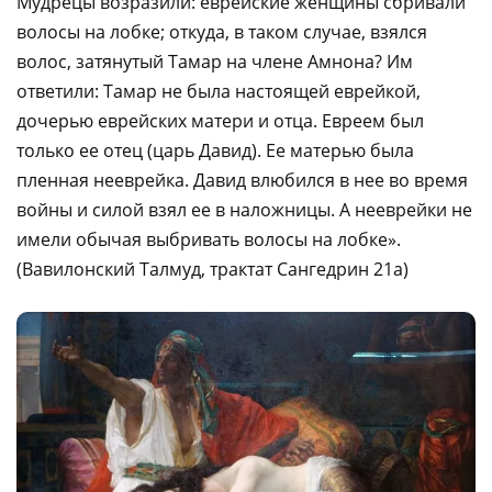
Мудрецы возразили: еврейские женщины сбривали
волосы на лобке; откуда, в таком случае, взялся
волос, затянутый Тамар на члене Амнона? Им
ответили: Тамар не была настоящей еврейкой,
дочерью еврейских матери и отца. Евреем был
только ее отец (царь Давид). Ее матерью была
пленная нееврейка. Давид влюбился в нее во время
войны и силой взял ее в наложницы. А нееврейки не
имели обычая выбривать волосы на лобке».
(Вавилонский Талмуд, трактат Сангедрин 21а)