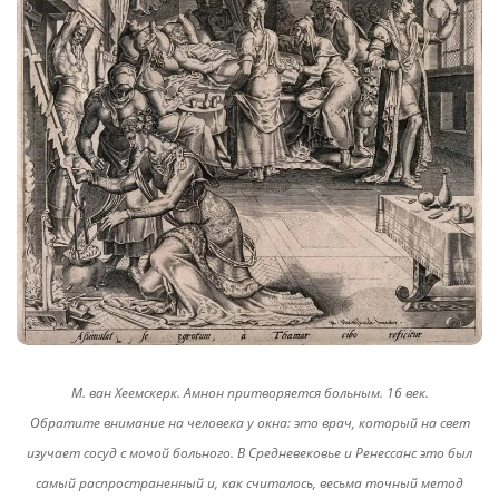
М. ван Хеемскерк. Амнон притворяется больным. 16 век.
Обратите внимание на человека у окна: это врач, который на свет
изучает сосуд с мочой больного. В Средневековье и Ренессанс это был
самый распространенный и, как считалось, весьма точный метод