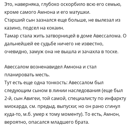
Это, наверняка, глубоко оскорбило всю его семью,
кроме самого Амнона и его матушки.
Старший сын зазнался еще больше, не вылезал из
казино, подсел на кокаин.
Тамар стала жить затворницей в доме Авессалома. О
дальнейшей ее судьбе ничего не известно,
очевидно, замуж она не вышла и зачахла в тоске.
Авессалом возненавидел Амнона и стал
планировать месть.
Тут есть еще одна тонкость: Авессалом был
следующим сыном в линии наследования (еще был
2-й, сын Авигеи, той самой, специалисту по инфаркту
миокарда, см. предыд. выпуски; но он рано сгинул
куда-то, м.б. умер к тому моменту). То есть, Амнон,
вероятно, опасался младшего брата.