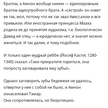
братом, а Амнон вообще никем — единокровным
братом едиоутробного брата. А «сестрой» он зовет
ее так, мол, потому что ее так звал Авессалом и все
привыкли. Или иностранная принцесса Мааха
родила ее до принятия иудаизма, т.е. биологически
Давид ей отец — а юридически нет, и значит можно
жениться. И так далее, и тому подобное.
И только один мудрый реббе (Йосиф Каспи; 1280-
1340) сказал: «Таки прекратите париться, она
попросту заговаривала ему зубы!».
Однако заговорить зубы бедняжке не удалось,
отвертки у нее с собой не было, и Амнон
изнасиловал Тамар.
Она сопротивлялась, но безуспешно.