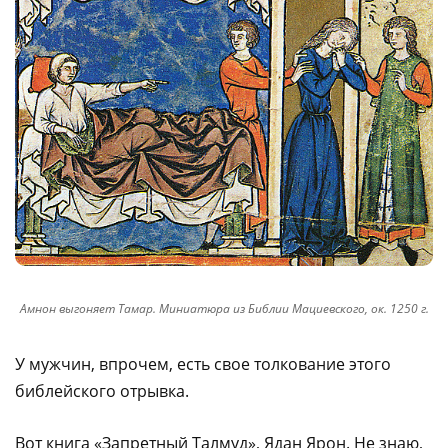
Амнон выгоняет Тамар. Миниатюра из Библии Мациевского, ок. 1250 г.
У мужчин, впрочем, есть свое толкование этого
библейского отрывка.
Вот книга «Запретный Талмуд», Ядан Ярон. Не знаю,