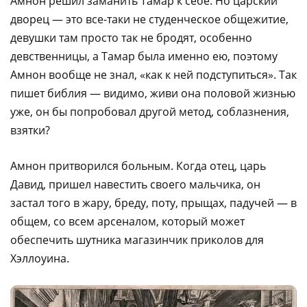
Амнон решил заманить Тамар к себе. Но царский
дворец — это все-таки не студенческое общежитие,
девушки там просто так не бродят, особенно
девственницы, а Тамар была именно ею, поэтому
Амнон вообще не знал, «как к ней подступиться». Так
пишет библия — видимо, живи она половой жизнью
уже, он бы попробовал другой метод, соблазнения,
взятки?
Амнон притворился больным. Когда отец, царь
Давид, пришел навестить своего мальчика, он
застал того в жару, бреду, поту, прыщах, падучей — в
общем, со всем арсеналом, который может
обеспечить шутника магазинчик приколов для
Хэллоуина.