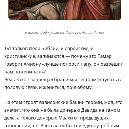
Неизвестный художник. Фамарь и Амнон. 17 век
Тут толкователи Библии, и еврейские, и
христианские, запинаются — почему это Тамар
говорит Амнону «лучше попроси папу, он разрешит
нам пожениться»?
Ведь Закон запрещал братьям и сестрам вступать в
половую связь и жениться, по-любому.
На этом строят вавилонские башни теорий, мол, это
значит, что она не была дочерью Давида на самом
деле, а только дочерью Маахи от предыдущих
отношений, т.е. Авессалом был ей единоутробным