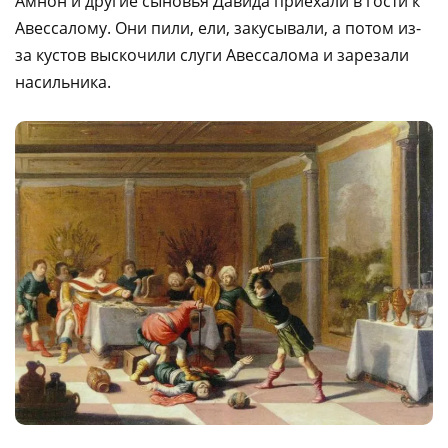
Амнон и другие сыновья Давида приехали в гости к
Авессалому. Они пили, ели, закусывали, а потом из-
за кустов выскочили слуги Авессалома и зарезали
насильника.