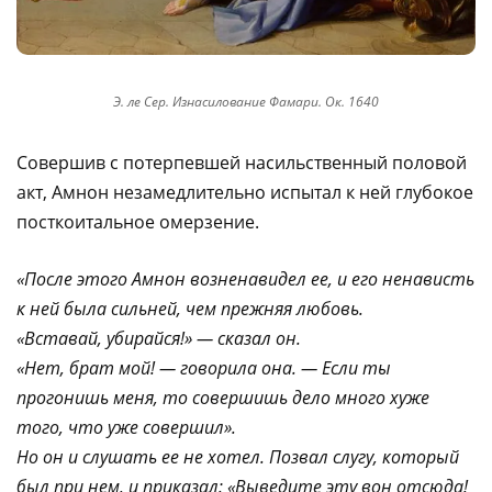
Э. ле Сер. Изнасилование Фамари. Ок. 1640
Совершив с потерпевшей насильственный половой
акт, Амнон незамедлительно испытал к ней глубокое
посткоитальное омерзение.
«После этого Амнон возненавидел ее, и его ненависть
к ней была сильней, чем прежняя любовь.
«Вставай, убирайся!» — сказал он.
«Нет, брат мой! — говорила она. — Если ты
прогонишь меня, то совершишь дело много хуже
того, что уже совершил».
Но он и слушать ее не хотел. Позвал слугу, который
был при нем, и приказал: «Выведите эту вон отсюда!