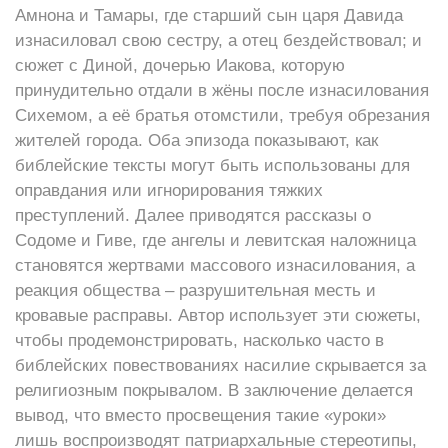
Амнона и Тамары, где старший сын царя Давида
изнасиловал свою сестру, а отец бездействовал; и
сюжет с Диной, дочерью Иакова, которую
принудительно отдали в жёны после изнасилования
Сихемом, а её братья отомстили, требуя обрезания
жителей города. Оба эпизода показывают, как
библейские тексты могут быть использованы для
оправдания или игнорирования тяжких
преступлений. Далее приводятся рассказы о
Содоме и Гиве, где ангелы и левитская наложница
становятся жертвами массового изнасилования, а
реакция общества – разрушительная месть и
кровавые расправы. Автор использует эти сюжеты,
чтобы продемонстрировать, насколько часто в
библейских повествованиях насилие скрывается за
религиозным покрывалом. В заключение делается
вывод, что вместо просвещения такие «уроки»
лишь воспроизводят патриархальные стереотипы,