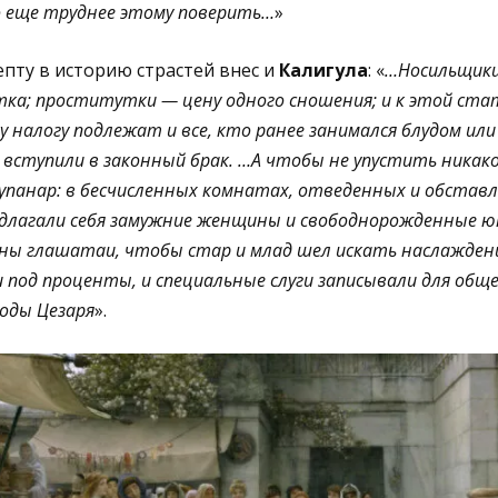
о еще труднее этому поверить…
»
епту в историю страстей внес и
Калигула
: «
…Носильщики
тка; проститутки — цену одного сношения; и к этой ста
 налогу подлежат и все, кто ранее занимался блудом ил
р вступили в законный брак. …А чтобы не упустить никак
упанар: в бесчисленных комнатах, отведенных и обставл
длагали себя замужние женщины и свободнорожденные ю
аны глашатаи, чтобы стар и млад шел искать наслажден
 под проценты, и специальные слуги записывали для обще
оды Цезаря
».