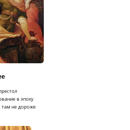
ее
престол
вание в эпоху
ь там не дороже