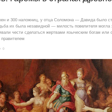
ен и 300 наложниц, у отца Соломона — Давида было ст
ьба их была незавидной — милость повелителя могла з
ивали чести сделаться жертвами языческим богам или 
 правителем
0