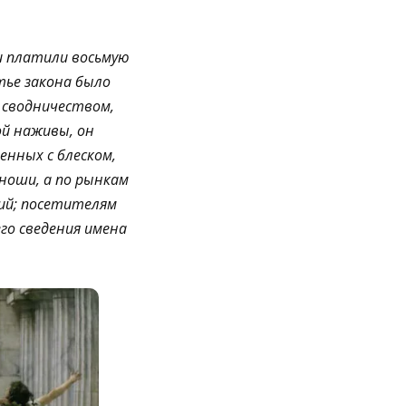
 платили восьмую
тье закона было
и сводничеством,
ой наживы, он
енных с блеском,
ноши, а по рынкам
ий; посетителям
го сведения имена