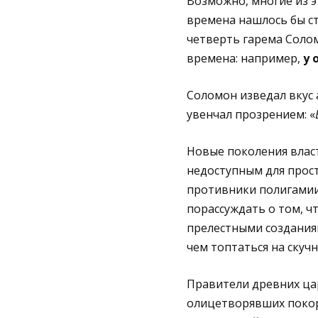
Возможно, многие из э
времена нашлось бы ст
четверть гарема Солом
времена: например,
у 
Соломон изведал вкус 
увенчал прозрением: «
Новые поколения влас
недоступным для прост
противники полигамии,
порассуждать о том, ч
прелестными созданиям
чем топтаться на скуч
Правители древних ца
олицетворявших покор