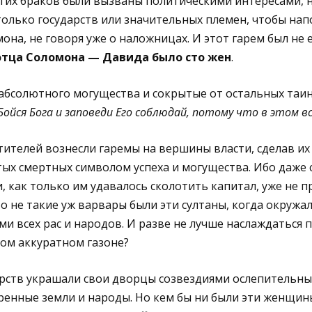
тих браков были вызваны политическими интересами, но
олько государств или значительных племен, чтобы нап
она, не говоря уже о наложницах. И этот гарем был не
отца Соломона — Давида было сто жен
.
абсолютного могущества и сокрытые от остальных таинс
Бойся Бога и заповеди Его соблюдай, потому что в этом вс
тителей вознесли гаремы на вершины власти, сделав и
ых смертных символом успеха и могущества. Ибо даже 
 как только им удавалось сколотить капитал, уже не п
то не такие уж варвары были эти султаны, когда окружа
и всех рас и народов. И разве не лучше наслаждаться 
ном аккуратном газоне?
рств украшали свои дворцы созвездиями ослепительны
енные земли и народы. Но кем бы ни были эти женщин