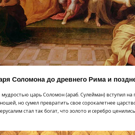
аря Соломона до древнего Рима и поздн
мудростью царь Соломон (араб. Сулейман) вступил на 
ошей, но сумел превратить свое сорокалетнее царство
ерусалим стал так богат, что золото и серебро ценилис