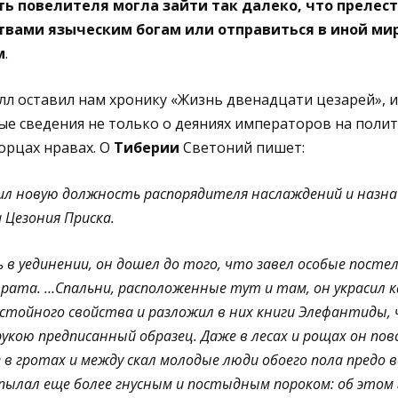
ь повелителя могла зайти так далеко, что прелес
твами языческим богам или отправиться в иной мир
м
.
лл оставил нам хронику «Жизнь двенадцати цезарей», 
е сведения не только о деяниях императоров на поли
орцах нравах. О
Тиберии
Светоний пишет:
ил новую должность распорядителя наслаждений и назна
 Цезония Приска.
ь в уединении, он дошел до того, что завел особые пост
врата. …Спальни, расположенные тут и там, он украсил 
стойного свойства и разложил в них книги Элефантиды, 
рукою предписанный образец. Даже в лесах и рощах он по
 в гротах и между скал молодые люди обоего пола предо 
 пылал еще более гнусным и постыдным пороком: об этом