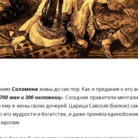
яниях
Соломона
живы до сих пор. Как и предания о его
 700 жен и 300 наложниц
». Соседние правители мечтали
ему в жены своих дочерей. Царица Савская (Билкис) са
 его мудрости и богатстве, и даже приняла единобожие
 идолам.