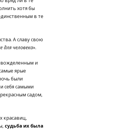
 вряд ли в те
олнить хотя бы
 единственным в те
тва. А славу свою
е для человека
».
х вожделенным и
самые ярые
рочь были
ли себя самыми
прекрасным садом,
х красавиц,
ы,
судьба их была