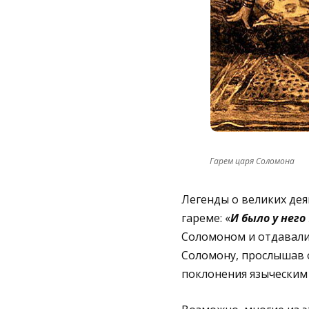
Гарем царя Соломона
Легенды о великих де
гареме: «
И было у него
Соломоном и отдавали 
Соломону, прослышав о
поклонения языческим