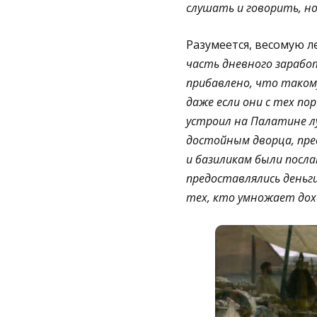
слушать и говорить, н
Разумеется, весомую л
часть дневного зарабо
прибавлено, что такому
даже если они с тех по
устроил на Палатине л
достойным дворца, пре
и базиликам были посл
предоставлялись деньги
тех, кто умножает дох