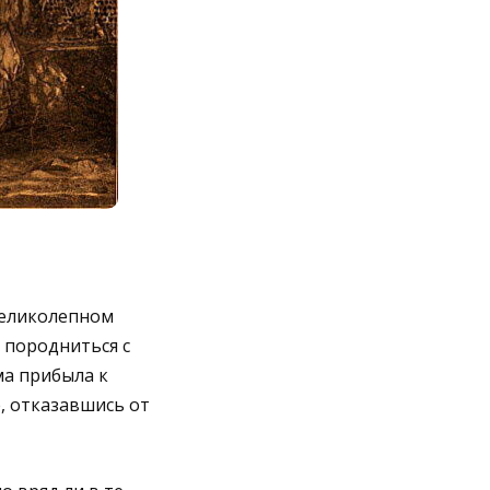
 великолепном
 породниться с
ма прибыла к
, отказавшись от