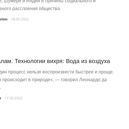
е, Шумере и Индии и причины социального и
вного расслоения общества
ыпин
18.03.2022
лам. Технологии вихря: Вода из воздуха
дин процесс нельзя воспроизвести быстрее и проще,
н происходит в природе», — говорил Леонардо да
.
a
17.03.2022