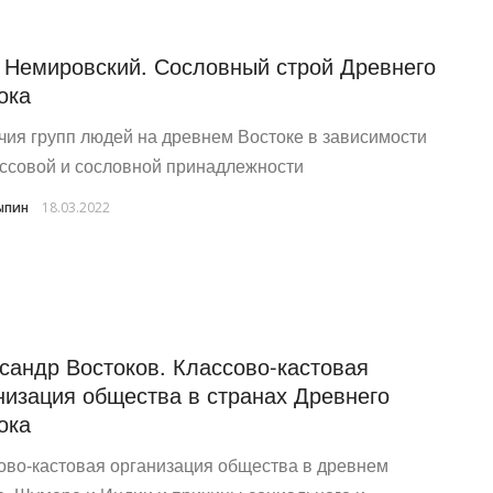
. Немировский. Сословный строй Древнего
ока
чия групп людей на древнем Востоке в зависимости
ассовой и сословной принадлежности
ыпин
18.03.2022
сандр Востоков. Классово-кастовая
низация общества в странах Древнего
ока
ово-кастовая организация общества в древнем