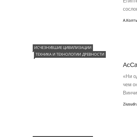
Египт
сосло
А.Колт
ИСЧЕЗНУВШИЕ ЦИВИЛИЗАЦИИ
ТЕХНИКА И ТЕХНОЛОГИИ ДРЕВНОСТИ
АсСа
«Ни о
чем о
Винчи
Ziusudr