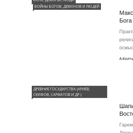
ВОЙНЫ БОГОВ, ДЕМОНОВ И ЛЮДЕЙ
Макс
Бога
Практ
религ
осмыс
А.Колт
ДРЕВНИЕ ГОСУДАРСТВА (АРИЕВ,
СКИФОВ, САРМАТОВ И ДР.)
Шапи
Вост
Гарем
Древн