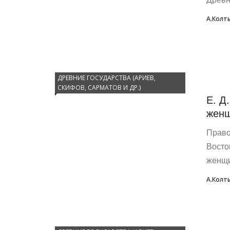
А.Колт
ДРЕВНИЕ ГОСУДАРСТВА (АРИЕВ,
СКИФОВ, САРМАТОВ И ДР.)
Е. Д
женщ
Право
Восто
женщи
А.Колт