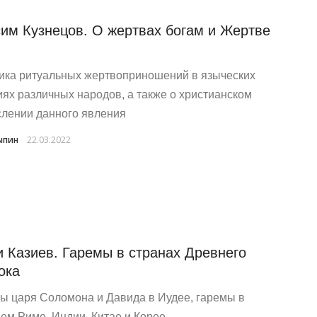
им Кузнецов. О жертвах богам и Жертве
ика ритуальных жертвоприношений в языческих
иях различных народов, а также о христианском
лении данного явления
ыпин
22.03.2022
 Казиев. Гаремы в странах Древнего
ока
ы царя Соломона и Давида в Иудее, гаремы в
ем Риме, Индии, Китае и Корее