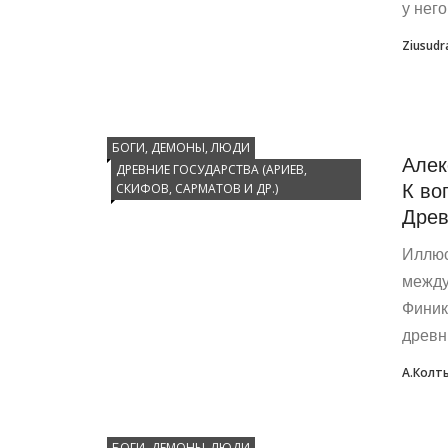
у него
Ziusudr
БОГИ, ДЕМОНЫ, ЛЮДИ
Алек
ДРЕВНИЕ ГОСУДАРСТВА (АРИЕВ,
К во
СКИФОВ, САРМАТОВ И ДР.)
Древ
Иллюс
между
Финик
древн
А.Колт
БОГИ, ДЕМОНЫ, ЛЮДИ