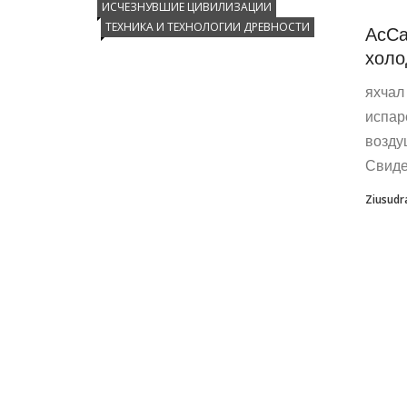
ИСЧЕЗНУВШИЕ ЦИВИЛИЗАЦИИ
ТЕХНИКА И ТЕХНОЛОГИИ ДРЕВНОСТИ
АсСа
холо
яхчал
испар
возду
Свидет
Ziusudr