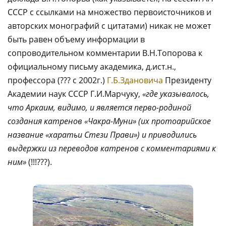
СССР с ссылками на множество первоисточников и
авторских монографий с цитатами) никак не может
быть равен объему информации в
сопроводительном комментарии В.Н.Топорова к
официальному письму академика, д.ист.н.,
профессора (??? с 2002г.)
Г.Б.Здановича
Президенту
Академии наук СССР Г.И.Марчуку,
«где
указывалось,
что Аркаим, видимо, и является перво-родиной
создания катренов «Чакра-Муни» (их протоарийское
название «харатьи Стези Прави») и приводились
выдержки из переводов катренов с комментариями к
ним»
(!!!???).