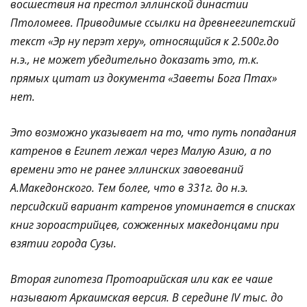
восшествия на престол эллинской династии
Птоломеев. Приводимые ссылки на древнеегипетский
текст «Эр ну перэт херу», относящийся к 2.500г.до
н.э., не может убедительно доказать это, т.к.
прямых цитат из документа «Заветы Бога Птах»
нет.
Это возможно указывает на то, что путь попадания
катренов в Египет лежал через Малую Азию, а по
времени это не ранее эллинских завоеваний
А.Македонского. Тем более, что в 331г. до н.э.
персидский вариант катренов упоминается в списках
книг зороастрийцев, сожженных македонцами при
взятии города Сузы.
Вторая гипотеза Протоарийская или как ее чаше
называют Аркаимская версия. В середине IV тыс. до