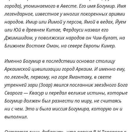
города), упоминаемого в Авесте. Его имя Богумир. Имя
легендарное, известное у многих покоренных ариями
народов. Имир или Йимой у персов, Ямой в ведах, Йуем
или Юй в древнем Китае, Фердоуси назвал его
Джимшидом, у поволжских народов он Чим-булат, на
Ближнем Востоке Оман, на севере Европы Кимер.
Именно Богумир в последствии основал столицу
Аркаимской цивилизации город Аркаим. И именно ему,
по легенде, первому, на горе Ямантаку, в свете
утренней зари (Зоар) явился посланник звездного Бога
Сварога — Квасур и передал великие истины, которые
Богумир должен был разнести по миру, не считаясь
ни с чем. Это и была миссия Богумира, которую он и
выполнил.
Остается лишь добавить, что версия В.Н.Топорова о