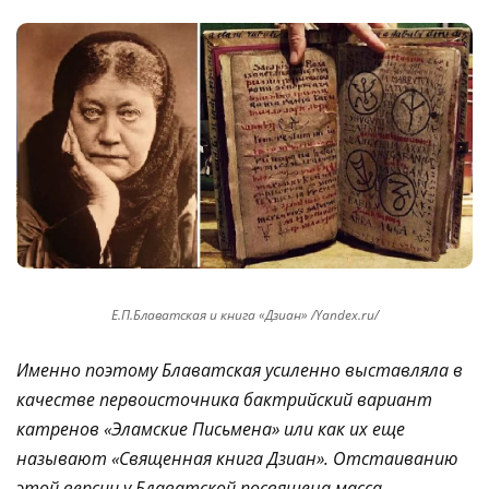
Е.П.Блаватская и книга «Дзиан» /Yandex.ru/
Именно поэтому Блаватская усиленно выставляла в
качестве первоисточника бактрийский вариант
катренов «Эламские Письмена» или как их еще
называют «Священная книга Дзиан». Отстаиванию
этой версии у Блаватской посвящена масса