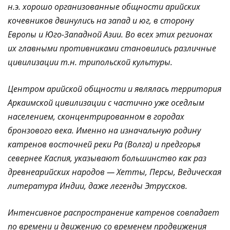
н.э. хорошо организованные общности арийских
кочевников двинулись на запад и юг, в сторону
Европы и Юго-Западной Азии. Во всех этих регионах
их главными противниками становились различные
цивилизации т.н. трипольской культуры.
Центром арийской общности и являлась территория
Аркаимской цивилизации с частично уже оседлым
населением, сконцентрированном в городах
бронзового века. Именно на изначальную родину
катренов восточней реки Ра (Волга) и предгорья
севернее Каспия, указывают большинство как раз
древнеарийских народов — Хетты, Персы, Ведическая
литература Индии, даже легенды Этруссков.
Интенсивное распространение катренов совпадает
по времени и движению со временем продвижения