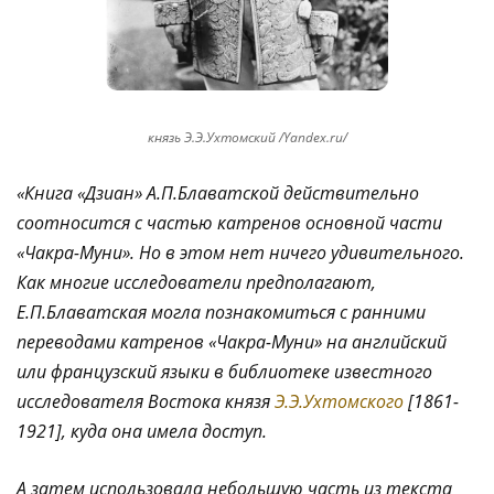
князь Э.Э.Ухтомский /Yandex.ru/
«Книга «Дзиан» А.П.Блаватской действительно
соотносится с частью катренов основной части
«Чакра-Муни». Но в этом нет ничего удивительного.
Как многие исследователи предполагают,
Е.П.Блаватская могла познакомиться с ранними
переводами катренов «Чакра-Муни» на английский
или французский языки в библиотеке известного
исследователя Востока князя
Э.Э.Ухтомского
[1861-
1921], куда она имела доступ.
А затем использовала небольшую часть из текста