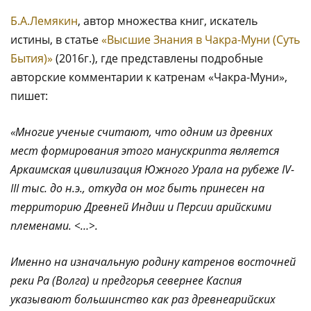
Б.А.Лемякин
, автор множества книг, искатель
истины, в статье
«Высшие Знания в Чакра-Муни (Суть
Бытия)»
(2016г.), где представлены подробные
авторские комментарии к катренам «Чакра-Муни»,
пишет:
«Многие ученые считают, что одним из древних
мест формирования этого манускрипта является
Аркаимская цивилизация Южного Урала на рубеже IV-
III тыс. до н.э., откуда он мог быть принесен на
территорию Древней Индии и Персии арийскими
племенами. <…>.
Именно на изначальную родину катренов восточней
реки Ра (Волга) и предгорья севернее Каспия
указывают большинство как раз древнеарийских