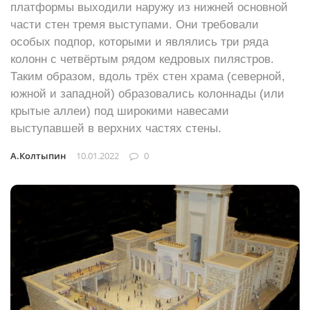
платформы выходили наружу из нижней основной
части стен тремя выступами. Они требовали
особых подпор, которыми и являлись три ряда
колонн с четвёртым рядом кедровых пилястров.
Таким образом, вдоль трёх стен храма (северной,
южной и западной) образовались колоннады (или
крытые аллеи) под широкими навесами
выступавшей в верхних частях стены.
А.Колтыпин
10.01.2022
0