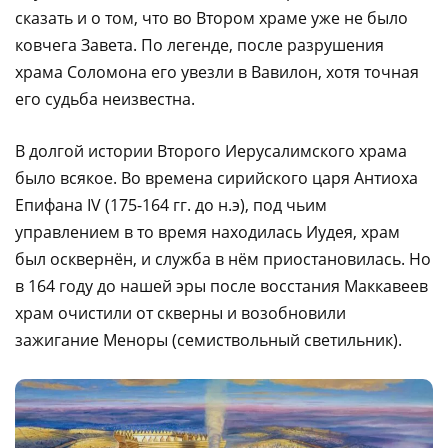
сказать и о том, что во Втором храме уже не было
ковчега Завета. По легенде, после разрушения
храма Соломона его увезли в Вавилон, хотя точная
его судьба неизвестна.
В долгой истории Второго Иерусалимского храма
было всякое. Во времена сирийского царя Антиоха
Епифана IV (175-164 гг. до н.э), под чьим
управлением в то время находилась Иудея, храм
был осквернён, и служба в нём приостановилась. Но
в 164 году до нашей эры после восстания Маккавеев
храм очистили от скверны и возобновили
зажигание Меноры (семиствольный светильник).