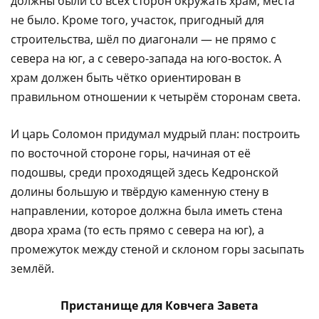
должны были со всех сторон окружать храм, места
не было. Кроме того, участок, пригодный для
строительства, шёл по диагонали — не прямо с
севера на юг, а с северо-запада на юго-восток. А
храм должен быть чётко ориентирован в
правильном отношении к четырём сторонам света.
И царь Соломон придумал мудрый план: построить
по восточной стороне горы, начиная от её
подошвы, среди проходящей здесь Кедронской
долины большую и твёрдую каменную стену в
направлении, которое должна была иметь стена
двора храма (то есть прямо с севера на юг), а
промежуток между стеной и склоном горы засыпать
землёй.
Пристанище для Ковчега Завета