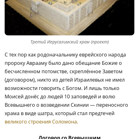
Третий Иерусалимский храм (проект)
С тех пор как родоначальнику еврейского народа
пророку Аврааму было дано обещание Божие о
бесчисленном потомстве, скреплённое Заветом
(договором), никто из детей Израилевых не имел
возможности говорить с Богом. И лишь только
Моисей донёс до людей 10 заповедей и волю
Всевышнего о возведении Скинии — переносного
храма в виде шатра, который стал предтечей
великого строения Соломона.
Договор со Всевышним