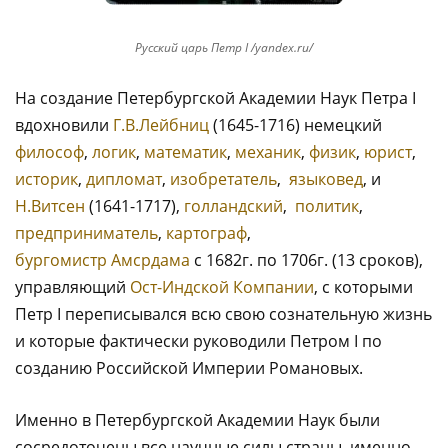
Русский царь Петр I /yandex.ru/
На создание Петербургской Академии Наук Петра I
вдохновили
Г.В.Лейбниц
(1645-1716) немецкий
философ
,
логик
,
математик
,
механик
,
физик
,
юрист
,
историк
,
дипломат
,
изобретатель
,
языковед
, и
Н.Витсен
(1641-1717),
голландский
,
политик
,
предприниматель
,
картограф
,
бургомистр
Амсрдама
с 1682г. по 1706г. (13 сроков),
управляющий
Ост-Индской Компании
, с которыми
Петр I переписывался всю свою сознательную жизнь
и которые фактически руководили Петром I по
созданию Российской Империи Романовых.
Именно в Петербургской Академии Наук были
сосредоточены все научные силы страны, именно