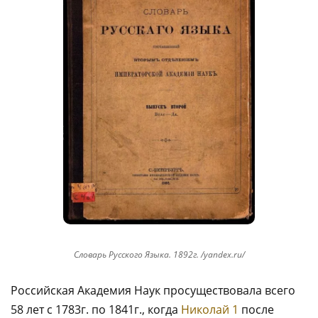
Словарь Русского Языка. 1892г. /yandex.ru/
Российская Академия Наук просуществовала всего
58 лет с 1783г. по 1841г., когда
Николай 1
после