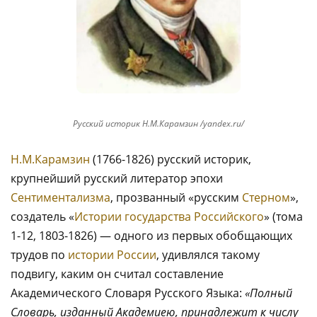
Русский историк Н.М.Карамзин /yandex.ru/
Н.М.Карамзин
(1766-1826) русский историк,
крупнейший русский литератор эпохи
Сентиментализма
, прозванный «русским
Стерном
»,
создатель «
Истории государства Российского
» (тома
1-12, 1803-1826) — одного из первых обобщающих
трудов по
истории России
, удивлялся такому
подвигу, каким он считал составление
Академического Словаря Русского Языка:
«Полный
Словарь, изданный Академиею, принадлежит к числу