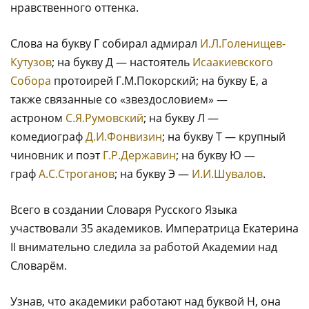
нравственного оттенка.
Слова на букву Г собирал адмирал
И.Л.Голенищев-
Кутузов
; на букву Д — настоятель
Исаакиевского
Собора
протоирей Г.М.Покорский; на букву Е, а
также связанные со «звездословием» —
астроном
С.Я.Румовский
; на букву Л —
комедиограф
Д.И.Фонвизин
; на букву Т — крупный
чиновник и поэт
Г.Р.Державин
; на букву Ю —
граф
А.С.Строганов
; на букву Э —
И.И.Шувалов
.
Всего в создании Словаря Русского Языка
участвовали 35 академиков. Императрица Екатерина
II внимательно следила за работой Академии над
Словарём.
Узнав, что академики работают над буквой Н, она