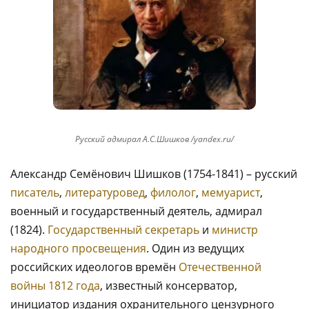
Русский адмирал А.С.Шишков /yandex.ru/
Александр Семёнович Шишков (1754-1841) – русский
писатель
,
литературовед
,
филолог
,
мемуарист
,
военный и государственный деятель, адмирал
(1824).
Государственный секретарь
и
министр
народного просвещения
. Один из ведущих
российских идеологов времён
Отечественной
войны 1812 года
, известный консерватор,
инициатор издания охранительного цензурного