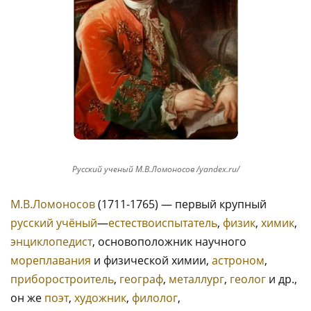
Русский ученый М.В.Ломоносов /yandex.ru/
М.В.Ломоносов
(1711-1765) — первый крупный
русский
учёный
—
естествоиспытатель
,
физик
,
химик
,
энциклопедист
, основоположник научного
мореплавания
и физической химии,
астроном
,
приборостроитель
,
географ
,
металлург
,
геолог
и др.,
он же
поэт
,
художник
,
филолог
,