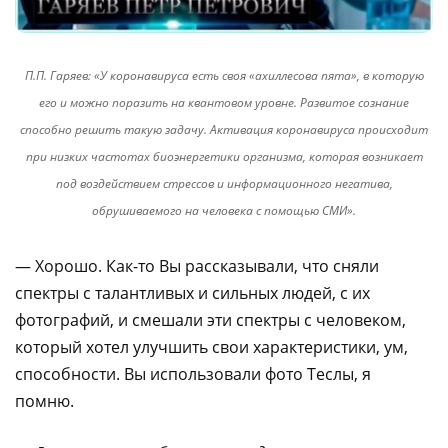
П.П. Гаряев: «У коронавируса есть своя «ахиллесова пята», в которую
его и можно поразить на квантовом уровне. Развитое сознание
способно решить такую задачу. Активация коронавируса происходит
при низких частотах биоэнергетики организма, которая возникает
под воздействием стрессов и информационного негатива,
обрушиваемого на человека с помощью СМИ».
— Хорошо. Как-то Вы рассказывали, что сняли
спектры с талантливых и сильных людей, с их
фотографий, и смешали эти спектры с человеком,
который хотел улучшить свои характеристики, ум,
способности. Вы использовали фото Теслы, я
помню.