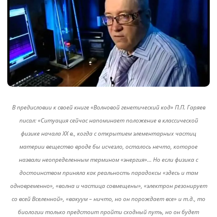
В предисловии к своей книге «Волновой генетический код» П.П. Гаряев
писал: «Ситуация сейчас напоминает положение в классической
физике начала ХХ в., когда с открытием элементарных частиц
материи вещество вроде бы исчезло, осталось нечто, которое
назвали неопределенным термином «энергия»… Но если физика с
достоинством приняла как реальность парадоксы «здесь и там
одновременно», «волна и частица совмещены», «электрон резонирует
со всей Вселенной», «вакуум – ничто, но он порождает все» и т.д., то
биологии только предстоит пройти сходный путь, но он будет