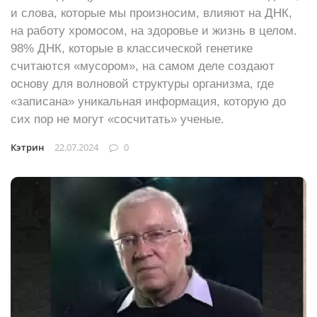
и слова, которые мы произносим, влияют на ДНК,
на работу хромосом, на здоровье и жизнь в целом.
98% ДНК, которые в классической генетике
считаются «мусором», на самом деле создают
основу для волновой структуры организма, где
«записана» уникальная информация, которую до
сих пор не могут «сосчитать» ученые.
Кэтрин
22.07.2024
0