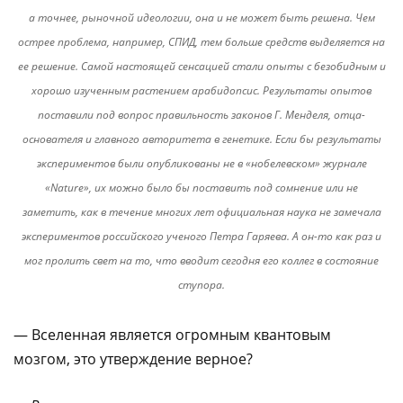
а точнее, рыночной идеологии, она и не может быть решена. Чем
острее проблема, например, СПИД, тем больше средств выделяется на
ее решение. Самой настоящей сенсацией стали опыты с безобидным и
хорошо изученным растением арабидопсис. Результаты опытов
поставили под вопрос правильность законов Г. Менделя, отца-
основателя и главного авторитета в генетике. Если бы результаты
экспериментов были опубликованы не в «нобелевском» журнале
«Nature», их можно было бы поставить под сомнение или не
заметить, как в течение многих лет официальная наука не замечала
экспериментов российского ученого Петра Гаряева. А он-то как раз и
мог пролить свет на то, что вводит сегодня его коллег в состояние
ступора.
— Вселенная является огромным квантовым
мозгом, это утверждение верное?