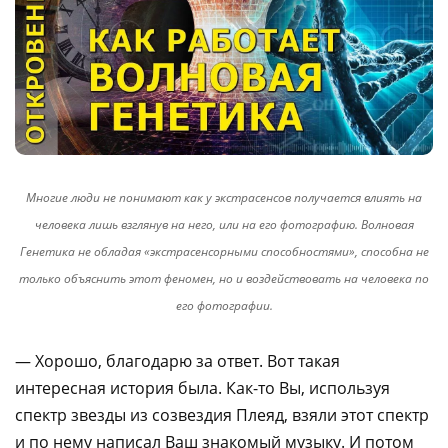
Многие люди не понимают как у экстрасенсов получается влиять на
человека лишь взглянув на него, или на его фотографию. Волновая
Генетика не обладая «экстрасенсорными способностями», способна не
только объяснить этот феномен, но и воздействовать на человека по
его фотографии.
— Хорошо, благодарю за ответ. Вот такая
интересная история была. Как-то Вы, используя
спектр звезды из созвездия Плеяд, взяли этот спектр
и по нему написал Ваш знакомый музыку. И потом