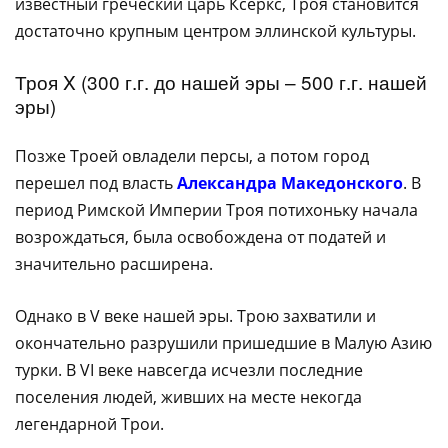
известный греческий царь Ксеркс, Троя становится
достаточно крупным центром эллинской культуры.
Троя X (300 г.г. до нашей эры – 500 г.г. нашей
эры)
Позже Троей овладели персы, а потом город
перешел под власть
Александра Македонского
. В
период Римской Империи Троя потихоньку начала
возрождаться, была освобождена от податей и
значительно расширена.
Однако в V веке нашей эры. Трою захватили и
окончательно разрушили пришедшие в Малую Азию
турки. В VI веке навсегда исчезли последние
поселения людей, живших на месте некогда
легендарной Трои.