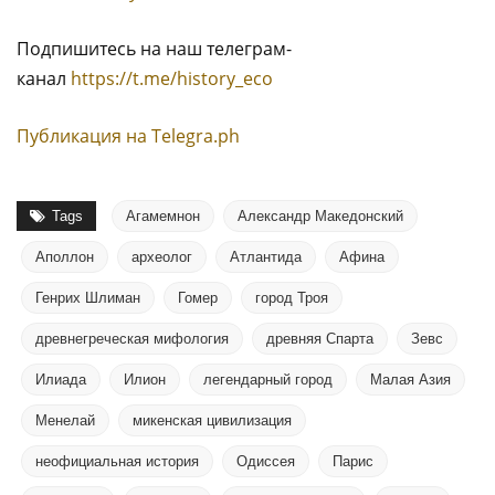
Подпишитесь на наш телеграм-
канал
https://t.me/history_eco
Публикация на Тelegra.ph
Tags
Агамемнон
Александр Македонский
Аполлон
археолог
Атлантида
Афина
Генрих Шлиман
Гомер
город Троя
древнегреческая мифология
древняя Спарта
Зевс
Илиада
Илион
легендарный город
Малая Азия
Менелай
микенская цивилизация
неофициальная история
Одиссея
Парис