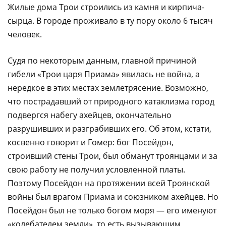
Жилые дома Трои строились из камня и кирпича-
сырца. В городе проживало в ту пору около 6 тысяч
человек.
Судя по некоторым данным, главной причиной
гибели «Трои царя Приама» явилась не война, а
нередкое в этих местах землетрясение. Возможно,
что пострадавший от природного катаклизма город
подвергся набегу ахейцев, окончательно
разрушивших и разграбивших его. Об этом, кстати,
косвенно говорит и Гомер: бог Посейдон,
строивший стены Трои, был обманут троянцами и за
свою работу не получил условленной платы.
Поэтому Посейдон на протяжении всей Троянской
войны был врагом Приама и союзником ахейцев. Но
Посейдон был не только богом моря — его именуют
«колебателем земли», то есть вызывающим