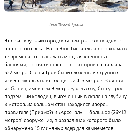
Троя (Илион). Турция
Это был крупный городской центр эпохи позднего
бронзового века. На гребне Гиссарлыкского холма в
те времена возвышалась мощная крепость с
башнями, протяженность стен которой составляла
522 метра. Стены Трои были сложены из крупных
известняковых плит толщиной 4–5 метров. В одной
из башен, имевшей 9-метровую высоту, был устроен
подземный колодец, высеченный в скале на глубину
8 метров. За кольцом стен находился дворец
правителя (Приама?) и «Арсенал» — большое (26×12
метров) сооружение, в развалинах которого было
обнаружено 15 глиняных ядер для камнеметов.