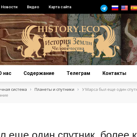
Новости
Видео
Карта сайта
О нас
Содержание
Телеграм
Контакты
›
›
ечная система
Планеты и спутники
У Марса был еще один спут
ание
л еще один спутник, более 