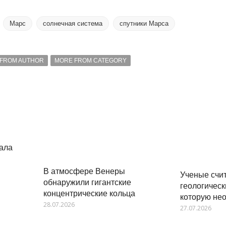
Марс
солнечная система
спутники Марса
FROM AUTHOR
MORE FROM CATEGORY
ала
В атмосфере Венеры
Ученые счит
обнаружили гигантские
геологическ
концентрические кольца
которую не
28.07.2026
27.07.2026