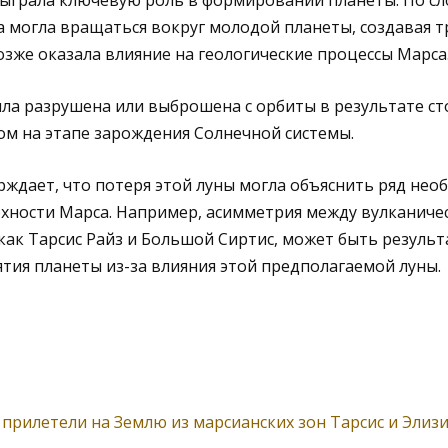
сыграла ключевую роль в формировании планеты. По с
на могла вращаться вокруг молодой планеты, создавая 
зже оказала влияние на геологические процессы Марса
ыла разрушена или выброшена с орбиты в результате ст
ом на этапе зарождения Солнечной системы.
ждает, что потеря этой луны могла объяснить ряд нео
рхности Марса. Например, асимметрия между вулканиче
ак Тарсис Райз и Большой Сиртис, может быть резуль
ия планеты из-за влияния этой предполагаемой луны.
прилетели на Землю из марсианских зон Тарсис и Элизи