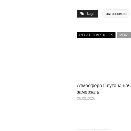
Tags
астрономия
RELATED ARTICLES
MORE 
Атмосфера Плутона нач
замерзать
06.08.2026