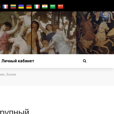
Личный кабинет
ник, более
крупный,