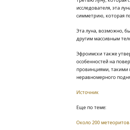
третью луну, которая 
исследователя, эта лу
симметрию, которая по
Эта луна, возможно, б
другим массивным тел
Эфроимски также утвер
особенностей на пове
провинциями, такими к
неравномерного поднят
Источник
Еще по теме:
Около 200 метеоритов 