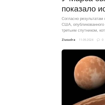
показало и
Согласно результатам
США, опубликованного 
третьим спутником, ко
Ziusudra
11.09.2024
0