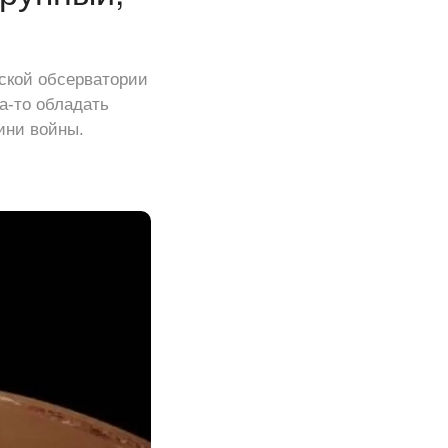
ской обсерватории
а-то обладать
ини войны.