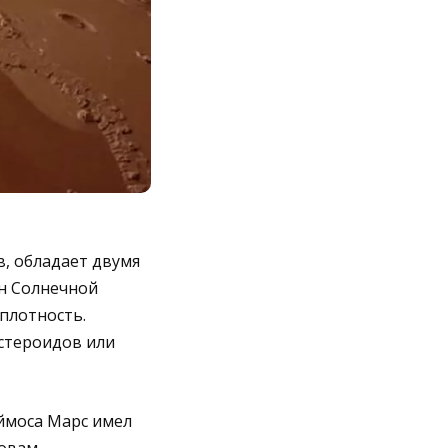
, обладает двумя
ун Солнечной
плотность.
астероидов или
ймоса Марс имел