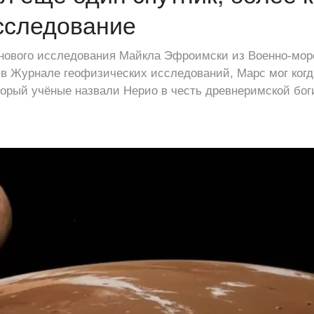
сследование
 нового исследования Майкла Эфроимски из Военно-мор
в Журнале геофизических исследований, Марс мог когд
торый учёные назвали Нерио в честь древнеримской бог