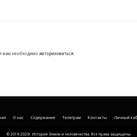
я вам необходимо
авторизоваться
.
ная
О нас
Содержание
Телеграм
Контакты
Личный ка
© 2019-2020г. История Земли и человечества. Все права защищены