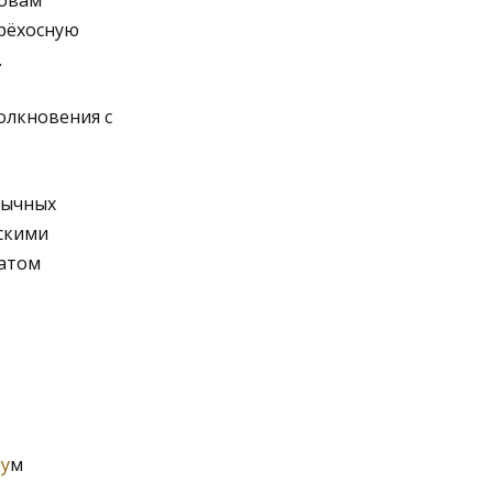
ловам
трёхосную
.
олкновения с
бычных
скими
татом
у
м