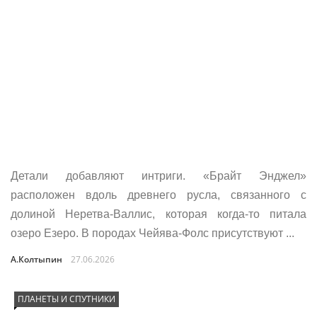
Детали добавляют интриги. «Брайт Энджел»
расположен вдоль древнего русла, связанного с
долиной Неретва-Валлис, которая когда-то питала
озеро Езеро. В породах Чейява-Фолс присутствуют ...
А.Колтыпин
27.06.2026
ПЛАНЕТЫ И СПУТНИКИ