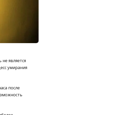
 не является
цесс умирания
аса после
озможность