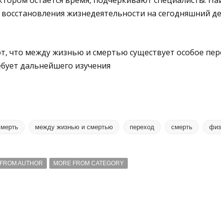
ором остается время, подчеркивают специалисты. На
восстановления жизнедеятельности на сегодняшний де
т, что между жизнью и смертью существует особое пе
ебует дальнейшего изучения
смерть
между жизнью и смертью
переход
смерть
физ
FROM AUTHOR
MORE FROM CATEGORY