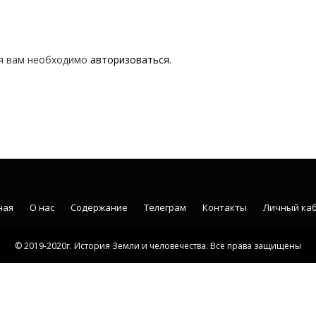
я вам необходимо
авторизоваться
.
ная
О нас
Содержание
Телеграм
Контакты
Личный ка
© 2019-2020г. История Земли и человечества. Все права защищены