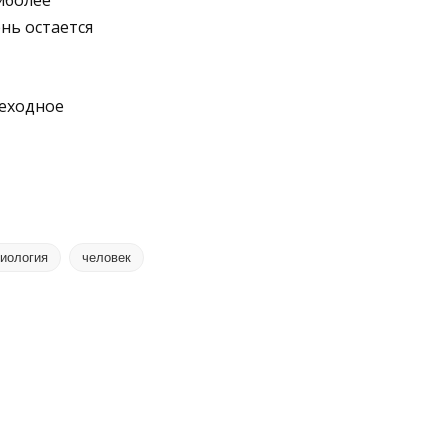
иболее
нь остается
реходное
иология
человек