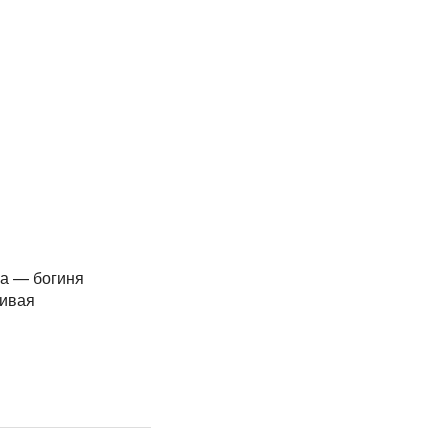
на — богиня
ивая