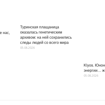
Туринская плащаница
оказалась генетическим
е нас,
архивом: на ней сохранились
следы людей со всего мира
05.08.2026
Klyos. Юно
энергии… ж
05.08.2026