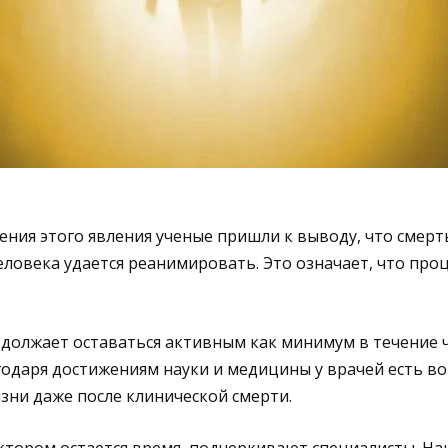
чения этого явления ученые пришли к выводу, что смерть
еловека удается реанимировать. Это означает, что про
одолжает оставаться активным как минимум в течение ч
годаря достижениям науки и медицины у врачей есть в
зни даже после клинической смерти.