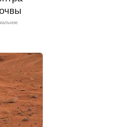
почвы
икальное