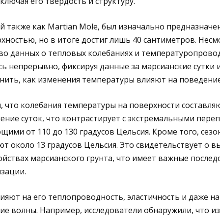
ключая его твердость и структуру.
й также как Martian Mole, был изначально предназначен
хностью, но в итоге достиг лишь 40 сантиметров. Несмо
во данных о тепловых колебаниях и температуропровод
 непрерывно, фиксируя данные за марсианские сутки и
нить, как изменения температуры влияют на поведение
, что колебания температуры на поверхности составляю
чение суток, что контрастирует с экстремальными пере
щими от 110 до 130 градусов Цельсия. Кроме того, сез
т около 13 градусов Цельсия. Это свидетельствует о в
ствах марсианского грунта, что имеет важные послед
зации.
лияют на его теплопроводность, эластичность и даже на
ие волны. Например, исследователи обнаружили, что и