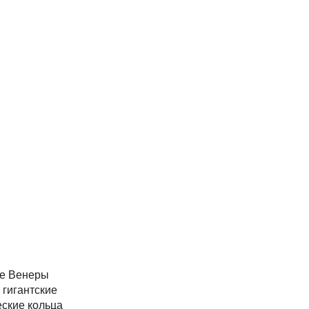
е Венеры
 гигантские
еские кольца