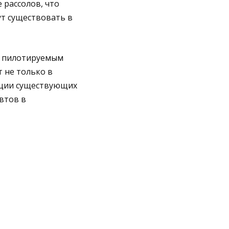
 рассолов, что
т существовать в
м пилотируемым
 не только в
тации существующих
втов в