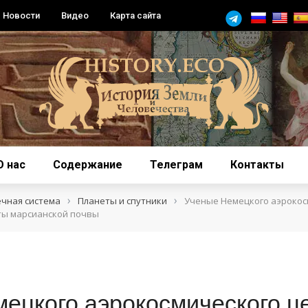
Новости
Видео
Карта сайта
О нас
Содержание
Телеграм
Контакты
›
›
ечная система
Планеты и спутники
Ученые Немецкого аэрокос
еты марсианской почвы
ецкого аэрокосмического ц