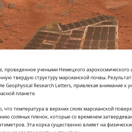
е, проведенное учеными Немецкого аэрокосмического ц
чную твердую структуру марсианской почвы. Результа
е Geophysical Research Letters, привлекая внимание к 
расной планете.
, что температура в верхних слоях марсианской повер
нию соляных пленок, которые со временем затвердеваю
антиметров. Эта корка существенно влияет на физическ