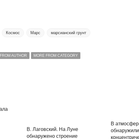
Космос
Марс
марсианский грунт
FROM AUTHOR
MORE FROM CATEGORY
ала
В атмосфер
В. Лаговский. На Луне
обнаружили
обнаружено строение
концентрич