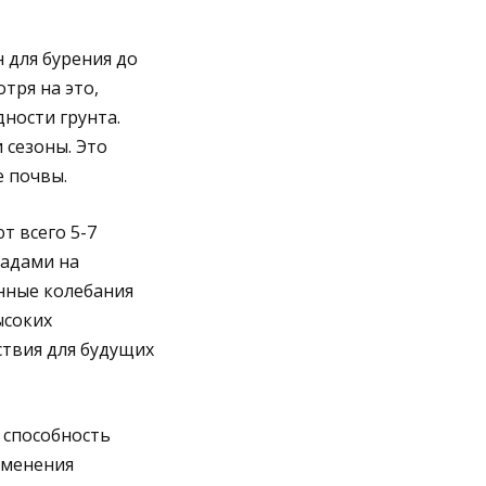
 для бурения до
тря на это,
ности грунта.
 сезоны. Это
 почвы.
т всего 5-7
падами на
онные колебания
ысоких
ствия для будущих
 способность
зменения