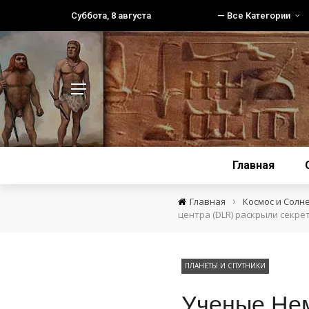
Суббота, 8 августа
— Все Категории
Главная
›
Главная
Космос и Солн
центра (DLR) раскрыли секр
ПЛАНЕТЫ И СПУТНИКИ
Ученые Нем