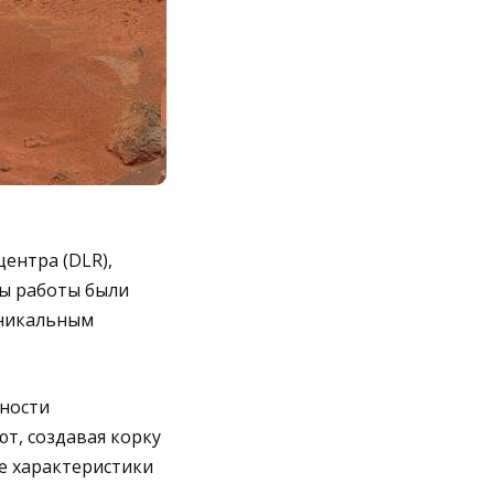
ентра (DLR),
ты работы были
уникальным
хности
т, создавая корку
ие характеристики