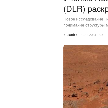
(DLR) раск
Новое исследование Не
понимание структуры м
Ziusudra
12.11.2024
0