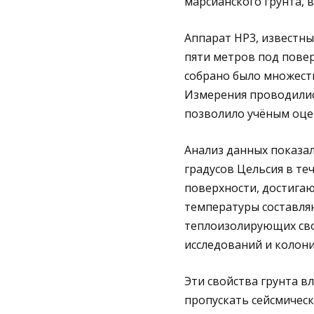
марсианского грунта, в
Аппарат HP3, известны
пяти метров под повер
собрано было множест
Измерения проводились
позволило учёным оце
Анализ данных показал
градусов Цельсия в те
поверхности, достигаю
температуры составляю
теплоизолирующих свой
исследований и колони
Эти свойства грунта в
пропускать сейсмическ