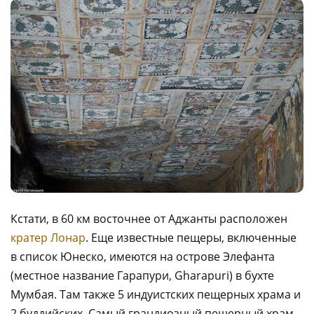
Кстати, в 60 км восточнее от Аджанты расположен
кратер Лонар
. Еще известные пещеры, включенные
в список Юнеско, имеются на острове Элефанта
(местное название Гарапури, Gharapuri) в бухте
Мумбая. Там также 5 индуистских пещерных храма и
2 буддийских. Самый грандиозный пещерный храм