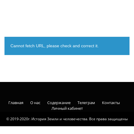
Cannot fetch URL, please check and correct it.
Главная
О нас
Содержание
Телеграм
Контакты
Личный кабинет
© 2019-2020г. История Земли и человечества. Все права защищены