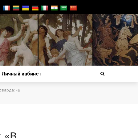
Личный кабинет
рварда: «В
: «В