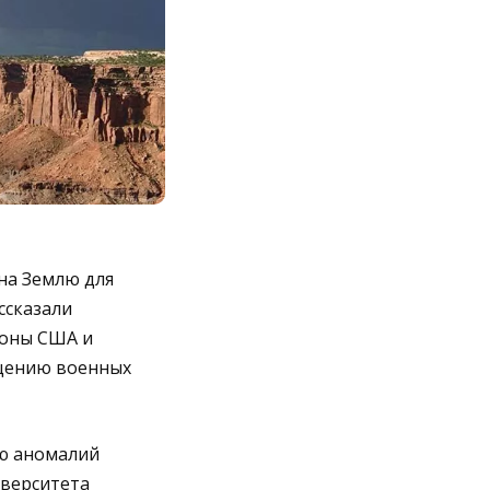
на Землю для
ссказали
роны США и
бщению военных
ю аномалий
верситета