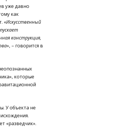
ев уже давно
тому как
. «
Искусственный
пускает
нная конструкция,
тва
», – говорится в
неопознанных
чика», которые
гравитационной
. У объекта не
оисхождения.
ет «разведчик».