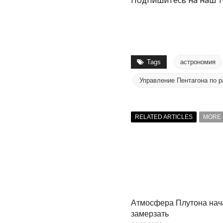
Подпишитесь на наш т
Tags
астрономия
Управление Пентагона по 
RELATED ARTICLES
MORE 
Атмосфера Плутона нач
замерзать