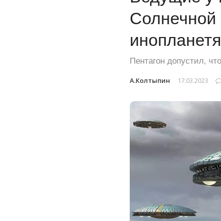
Солнечной 
инопланетя
Пентагон допустил, ч
А.Колтыпин
17.03.2023