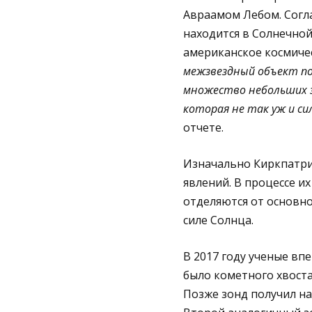
Авраамом Лебом. Согл
находится в Солнечной
американское космичес
межзвездный объект п
множество небольших зо
которая не так уж и с
отчете.
Изначально Киркпатри
явлений. В процессе и
отделяются от основн
силе Солнца.
В 2017 году ученые вп
было кометного хвоста
Позже зонд получил на