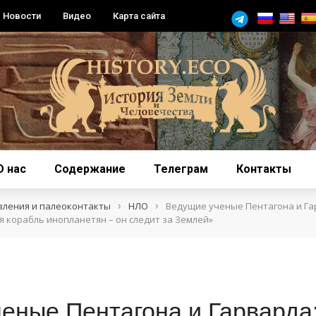
Новости
Видео
Карта сайта
О нас
Содержание
Телеграм
Контакты
›
›
вления и палеоконтакты
НЛО
Ведущие ученые Пентагона и Га
 корабль инопланетян – он следит за Землей»
еные Пентагона и Гарварда