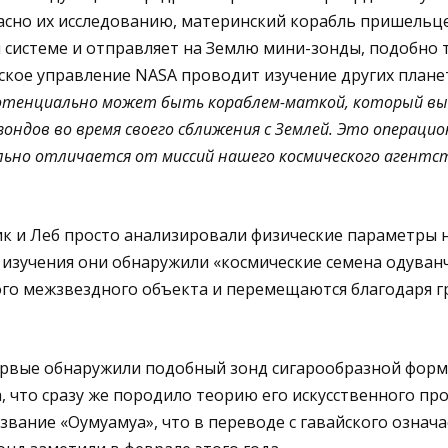
асно их исследованию, материнский корабль пришельц
 системе и отправляет на Землю мини-зонды, подобно 
кое управление NASA проводит изучение других планет
отенциально может быть кораблем-маткой, который вы
ндов во время своего сближения с Землей. Это операцио
ильно отличается от миссий нашего космического агентс
к и Леб просто анализировали физические параметры 
х изучения они обнаружили «космические семена одуван
ого межзвездного объекта и перемещаются благодаря 
ервые обнаружили подобный зонд сигарообразной формы
, что сразу же породило теорию его искусственного пр
звание «Оумуамуа», что в переводе с гавайского означа