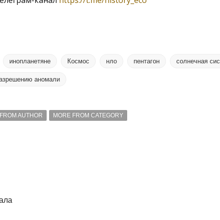
елеграм-канал
https://t.me/history_eco
инопланетяне
Космос
нло
пентагон
солнечная си
разрешению аномали
FROM AUTHOR
MORE FROM CATEGORY
ала