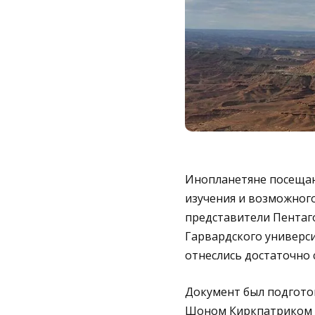
Инопланетяне посещаю
изучения и возможного
представители Пентаг
Гарвардского универси
отнеслись достаточно 
Документ был подгото
Шоном Киркпатриком 