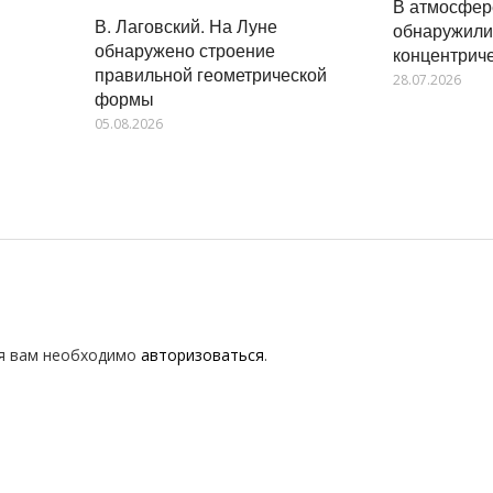
В атмосфер
В. Лаговский. На Луне
обнаружили
обнаружено строение
концентрич
правильной геометрической
28.07.2026
формы
05.08.2026
я вам необходимо
авторизоваться
.