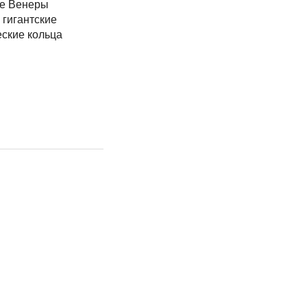
е Венеры
 гигантские
еские кольца