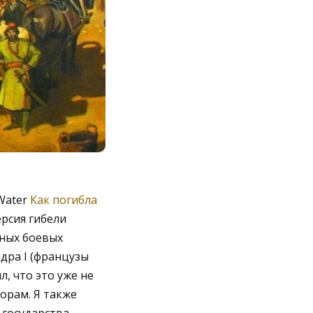
Water
Как погибла
рсия гибели
тных боевых
дра I (французы
л, что это уже не
орам. Я также