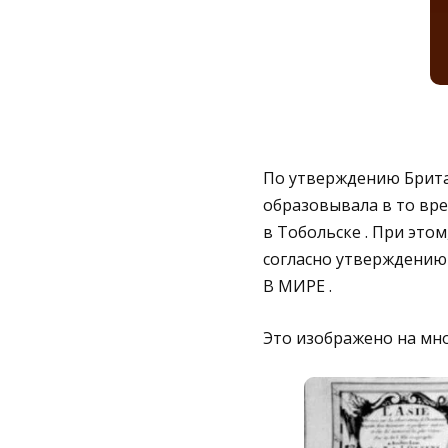
По утверждению Британ
образовывала в то врем
в Тобольске . При это
согласно утверждени
В МИРЕ .
Это изображено на мног