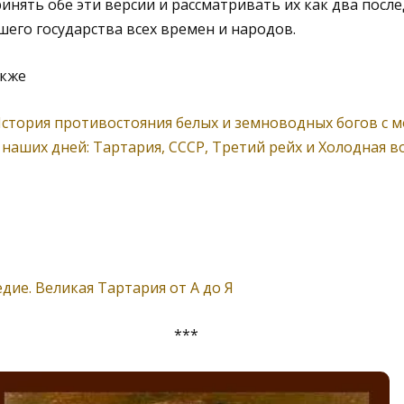
инять обе эти версии и рассматривать их как два после
его государства всех времен и народов.
акже
стория противостояния белых и земноводных богов с м
 наших дней: Тартария, СССР, Третий рейх и Холодная в
дие. Великая Тартария от А до Я
***