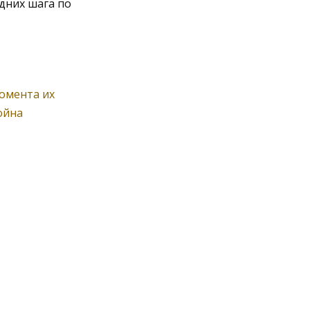
дних шага по
омента их
ойна