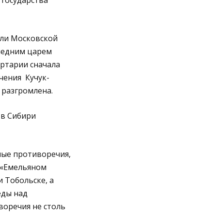
 государства
ели Московской
ледним царем
артарии сначала
чения Кучук-
 разгромлена.
 в Сибири
ные противоречия,
д «Емельяном
 Тобольске, а
еды над
воречия не столь