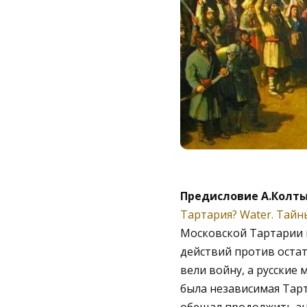
Предисловие А.Колт
Тартария? Water. Тайн
Московской Тартарии в
действий против остат
вели войну, а русские 
была независимая Тар