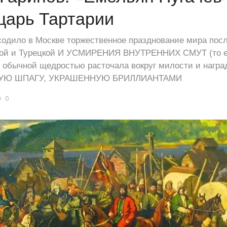
царь Тартарии
ходило в Москве торжественное празднование мира посл
кой и Турецкой И УСМИРЕНИЯ ВНУТРЕННИХ СМУТ (то е
с обычной щедростью расточала вокруг милости и нагр
УЮ ШПАГУ, УКРАШЕННУЮ БРИЛЛИАНТАМИ
0