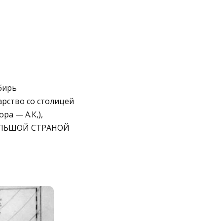
бирь
арство со столицей
ра — А.К,),
БОЛЬШОЙ СТРАНОЙ