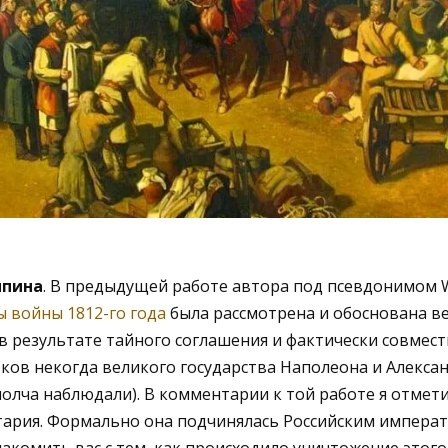
ыпина
. В предыдущей работе автора под псевдонимом 
ы войны 1812-го года
была рассмотрена и обоснована ве
 результате тайного соглашения и фактически совмес
ков некогда великого государства Наполеона и Алексан
молча наблюдали). В комментарии к той работе я отмети
тария. Формально она подчинялась Российским императ