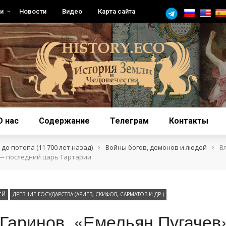
и
Новости
Видео
Карта сайта
О нас
Содержание
Телеграм
Контакты
›
›
до потопа (11 700 лет назад)
Войны богов, демонов и людей
В
 — последний царь Тартарии
ЕЙ
ДРЕВНИЕ ГОСУДАРСТВА (АРИЕВ, СКИФОВ, САРМАТОВ И ДР.)
Гаринов. «Емельян Пугачев