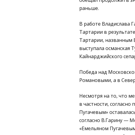
обещал продолжить зна
раньше.
В работе Владислава Г
Тартарии в результат
Тартарии, названным Е
выступала османская Т
Кайнарджийского сепар
Победа над Московско
Романовыми, а в Севе
Несмотря на то, что м
в частности, согласно
Пугачевым» оставалась
согласно В.Гарину — Мо
«Емельяном Пугачевым»