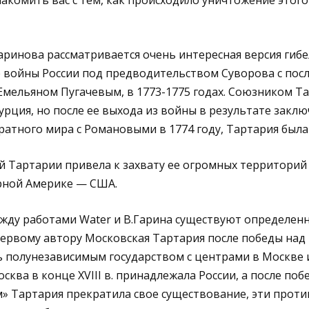
комить вас с тем, как происходило уничтожение этого
аринова рассматривается очень интересная версия гиб
е войны России под предводительством Суворова с пос
мельяном Пугачевым, в 1773-1775 годах. Союзником Т
урция, но после ее выхода из войны в результате заклю
атного мира с Романовыми в 1774 году, Тартария была
й Тартарии привела к захвату ее огромных территорий
рной Америке — США.
ежду работами Water и В.Гарина существуют определен
 первому автору Московская Тартария после победы на
 полунезависимым государством с центрами в Москве и
сква в конце XVIII в. принадлежала России, а после поб
 Тартария прекратила свое существование, эти проти