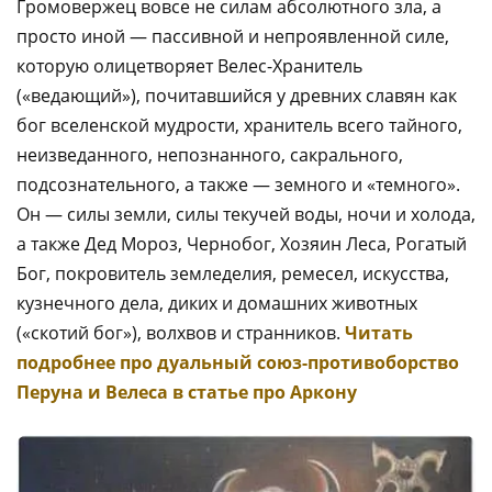
Громовержец вовсе не силам абсолютного зла, а
просто иной — пассивной и непроявленной силе,
которую олицетворяет Велес-Хранитель
(«ведающий»), почитавшийся у древних славян как
бог вселенской мудрости, хранитель всего тайного,
неизведанного, непознанного, сакрального,
подсознательного, а также — земного и «темного».
Он — силы земли, силы текучей воды, ночи и холода,
а также Дед Мороз, Чернобог, Хозяин Леса, Рогатый
Бог, покровитель земледелия, ремесел, искусства,
кузнечного дела, диких и домашних животных
(«скотий бог»), волхвов и странников.
Читать
подробнее про дуальный союз-противоборство
Перуна и Велеса в статье про Аркону