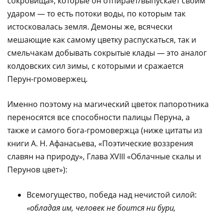
сокровища», которые он отпирает/выпускает своим
ударом — то есть потоки воды, по которым так
истосковалась земля. Демоны же, всячески
мешающие как самому цветку распускаться, так и
смельчакам добывать сокрытые клады — это аналог
колдовских сил зимы, с которыми и сражается
Перун-громовержец.
Именно поэтому на магический цветок папоротника
переносятся все способности палицы Перуна, а
также и самого бога-громовержца (ниже цитаты из
книги А. Н. Афанасьева, «Поэтические воззрения
славян на природу», Глава XVIII «Облачные скалы и
Перунов цвет»):
Всемогущество, победа над нечистой силой:
«обладая им, человек не боится ни бури,