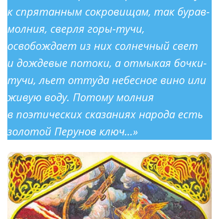
к спрятанным сокровищам, так
бурав-
молния
, сверля
горы-тучи
,
освобождает из них солнечный свет
и дождевые потоки, а отмыкая
бочки-
тучи
, льет оттуда небесное вино или
живую воду. Потому молния
в поэтических сказаниях народа есть
золотой Перунов ключ…»