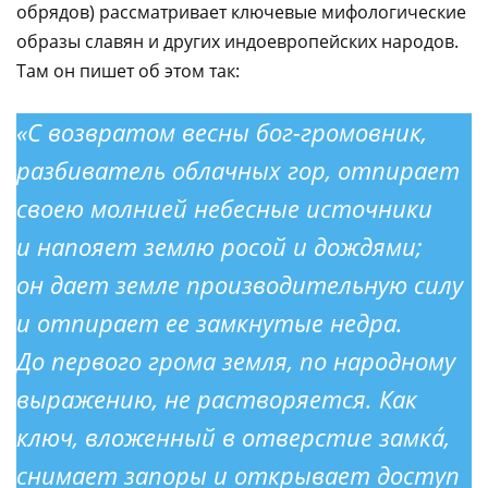
обрядов) рассматривает ключевые мифологические
образы славян и других индоевропейских народов.
Там он пишет об этом так:
«С возвратом весны
бог-громовник
,
разбиватель облачных гор, отпирает
своею молнией небесные источники
и напояет землю росой и дождями;
он дает земле производительную силу
и отпирает ее замкнутые недра.
До первого грома земля, по народному
выражению, не растворяется. Как
ключ, вложенный в отверстие замкá,
снимает запоры и открывает доступ