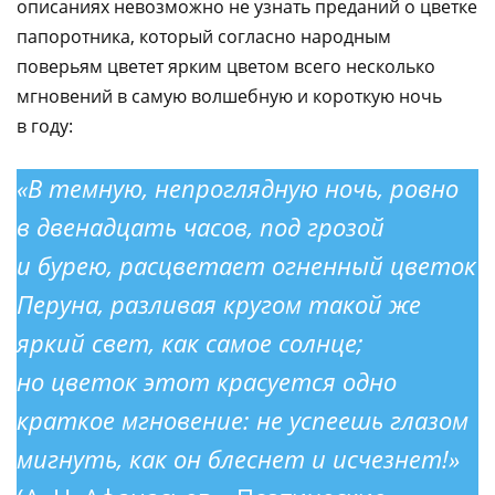
описаниях невозможно не узнать преданий о цветке
папоротника, который согласно народным
поверьям цветет ярким цветом всего несколько
мгновений в самую волшебную и короткую ночь
в году:
«В темную, непроглядную ночь, ровно
в двенадцать часов, под грозой
и бурею, расцветает огненный цветок
Перуна, разливая кругом такой же
яркий свет, как самое солнце;
но цветок этот красуется одно
краткое мгновение: не успеешь глазом
мигнуть, как он блеснет и исчезнет!»