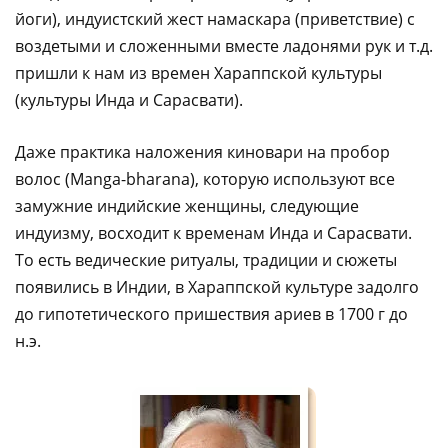
йоги), индуистский жест намаскара (приветствие) с
воздетыми и сложенными вместе ладонями рук и т.д.
пришли к нам из времен Хараппской культуры
(культуры Инда и Сарасвати).
Даже практика наложения киновари на пробор
волос (Manga-bharana), которую используют все
замужние индийские женщины, следующие
индуизму, восходит к временам Инда и Сарасвати.
То есть ведические ритуалы, традиции и сюжеты
появились в Индии, в Хараппской культуре задолго
до гипотетического пришествия ариев в 1700 г до
н.э.