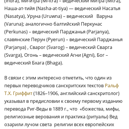
(Indra), Ми-итра (Mi-itra) – ведический Митра (Mitra),
Наша-ат-тийя (Nasha-at-tiya) — ведический Насатья
(Nasatya), Уруна (Uruwna) – ведический Варуна
(Varuna); аналогично балтийский Перкунас
(Perkunas) – ведический Парджанья (Parjanya),
славянские Перун (Pyerun) – ведический Парджанья
(Parjanya) , Сварог (Svarog) – ведический Сварга
(Svarga), Огонь – ведический Агни (Agni), Бог –
ведический Бхага (Bhaga).
В связи с этим интересно отметить, что один из
первых переводчиков санскритских текстов
Ральф
Т.Х. Гриффит
(1826–1906, английский санскритолог)
указывал в предисловии к своему первому изданию
перевода Риг-Веды в 1889 г., что «божества, мифы,
религиозные верования и практика (ритуалы) Вед
озарили лучом света религии всех европейских