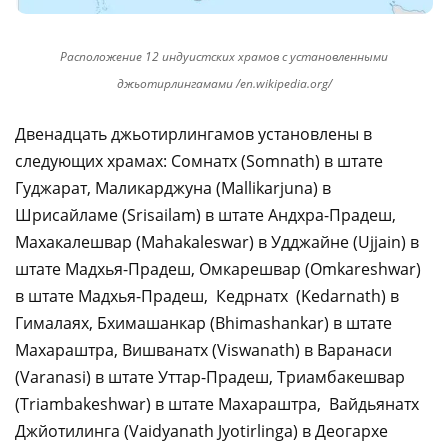
Расположение 12 индуистских храмов с установленными
джьотирлингамами /en.wikipedia.org/
Двенадцать джьотирлингамов установлены в
следующих храмах: Сомнатх (Somnath) в штате
Гуджарат, Маликарджуна (Mallikarjuna) в
Шрисайламе (Srisailam) в штате Андхра-Прадеш,
Махакалешвар (Mahakaleswar) в Удджайне (Ujjain) в
штате Мадхья-Прадеш, Омкарешвар (Omkareshwar)
в штате Мадхья-Прадеш, Кедрнатх (Kedarnath) в
Гималаях, Бхимашанкар (Bhimashankar) в штате
Махараштра, Вишванатх (Viswanath) в Варанаси
(Varanasi) в штате Уттар-Прадеш, Триамбакешвар
(Triambakeshwar) в штате Махараштра, Вайдьянатх
Джйотилинга (Vaidyanath Jyotirlinga) в Деогархе