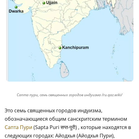
Сапта пури, семь священных городов индуизма /ru.qaz.wiki/
Это семь священных городов индуизма,
обозначающиеся общим санскритским термином
Сапта Пури
(Sapta Puri सप्त-पुरी) , которые находятся в
следующих городах: Айодхья (Айодхья Пури),