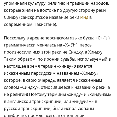
упоминали культуру, религию и традиции народов,
которые жили на востоке по другую сторону реки
Синдху (санскритское название реки
Инд
в
современном Пакистане).
Поскольку в древнеперсидском языке буква «С» (‘s’)
грамматически менялась на «Х» (‘h’), персы
произносили имя этой реки не Синдху, а Хиндху.
Таким образом, по иронии судьбы, используемый в
настоящее время термин «хинду» является
искаженным персидским названием «Хиндху»,
которое, в свою очередь, является искаженным
словом «Синдху», относившееся к названию реки, а
не религии! Поэтому термины «хинду» и «хиндуизм»
в английской транскрипции, или «индуизм» в
русской транскрипции, были использованы
ошибочно, прежде всего, в отношении