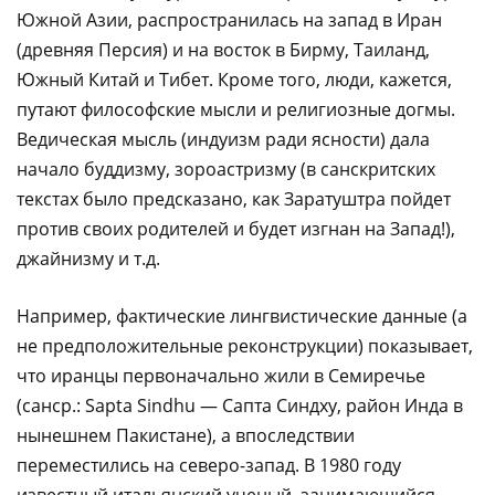
Южной Азии, распространилась на запад в Иран
(древняя Персия) и на восток в Бирму, Таиланд,
Южный Китай и Тибет. Кроме того, люди, кажется,
путают философские мысли и религиозные догмы.
Ведическая мысль (индуизм ради ясности) дала
начало буддизму, зороастризму (в санскритских
текстах было предсказано, как Заратуштра пойдет
против своих родителей и будет изгнан на Запад!),
джайнизму и т.д.
Например, фактические лингвистические данные (а
не предположительные реконструкции) показывает,
что иранцы первоначально жили в Семиречье
(санср.: Sapta Sindhu — Сапта Синдху, район Инда в
нынешнем Пакистане), а впоследствии
переместились на северо-запад. В 1980 году
известный итальянский ученый, занимающийся