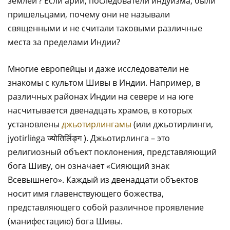
землей’? Если арии, последователи индуизма, были
пришельцами, почему они не называли
священными и не считали таковыми различные
места за пределами Индии?
Многие европейцы и даже исследователи не
знакомы с культом Шивы в Индии. Например, в
различных районах Индии на севере и на юге
насчитывается двенадцать храмов, в которых
установлены
джьотирлингамы
(или джьотирлинги,
jyotirliṅga ज्योतिर्लिङ्ग ). Джьотирлинга – это
религиозный объект поклонения, представляющий
бога Шиву, он означает «Сияющий знак
Всевышнего». Каждый из двенадцати объектов
носит имя главенствующего божества,
представляющего собой различное проявление
(манифестацию) бога Шивы.