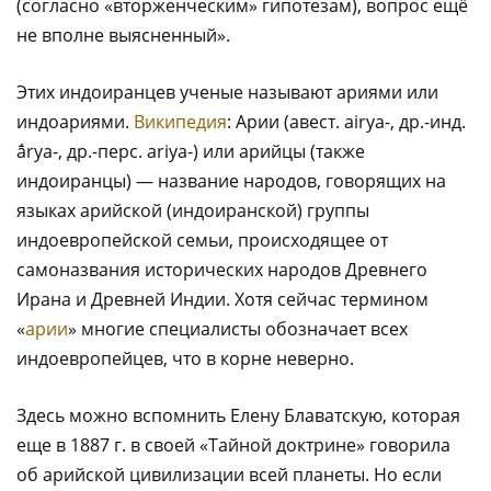
(согласно «вторженческим» гипотезам), вопрос ещё
не вполне выясненный».
Этих индоиранцев ученые называют ариями или
индоариями.
Википедия
: Арии (авест. airya-, др.-инд.
ā́rya-, др.-перс. ariya-) или арийцы (также
индоиранцы) — название народов, говорящих на
языках арийской (индоиранской) группы
индоевропейской семьи, происходящее от
самоназвания исторических народов Древнего
Ирана и Древней Индии. Хотя сейчас термином
«
арии
» многие специалисты обозначает всех
индоевропейцев, что в корне неверно.
Здесь можно вспомнить Елену Блаватскую, которая
еще в 1887 г. в своей «Тайной доктрине» говорила
об арийской цивилизации всей планеты. Но если