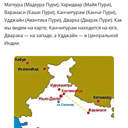
Матхура (Мадхура Пури), Харидвар (Майя Пури),
Варанаси (Каши Пури), Канчипурам (Канчи Пури),
Удджайн (Авантика Пури), Дварка (Дварак Пури). Как
мы видим на карте, Канчипурам находится на юге,
Дварака — на западе, а Удджайн — в Центральной
Индии.