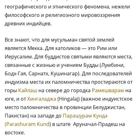
географического и этнического феномена, нежели
философского и религиозного мировоззрения
древних индийцев.
Все знают, что для мусульман святой землей
является Мекка. Для католиков — это Рим или
Иерусалим. Для буддистов святыми являются места,
связанные с жизнью и учением Будды (Лумбини,
Бодх-Гая, Сарнатх, Кушинагар). Для последователей
индуизма места их паломничества простираются от
горы
Кайлаш
на севере до городка
Рамешварам
на
юге, и от
Хингаладжа
(Hingalaj) (важное индуистское
место паломничества в провинции Белуджистан,
Пакистан) на западе до
Парашурам Кунда
(Parashuram Kund
) в штате Аруначал-Прадеш на
востоке.