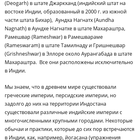
(Deogarh) в штате Джаркханд (индийский штат на
востоке Индии, образованный в 2000 г. из южной
части штата Бихар), Аундха Нагнатх (Aundha
Nagnath) в Аундхе Нагнатхе в штате Махараштра,
Рамешвар (Rameshwar) в Рамешвараме
(Rameswaram) в штате Тамилнаду и Гришнешвар
(Grishneshwar) в Эллоре около Аурангабада в штате
Махараштра. Все они расположены исключительно
в Индии.
Мы знаем, что в древнем мире существовали
греческие империи, персидские империи, но
задолго до них на территории Индостана
существовали различные индийские империи с
многочисленными крупными городами. Некоторые
обычаи и практики, которые до сих пор встречаются
в Индии, как, например, йогасана (упражнения