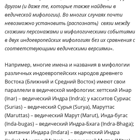
другом (и даже те, которые также найдены в
ведической мифологии). Во многих случаях почти
невозможно установить (распознать) связи между
схожими персонажами и мифологическими событиями
в двух индоевропейских мифологиях без их сравнения с
соответствующими ведическими версиями
«.
Например, многие имена и названия в мифологии
различных индоевропейских народов древнего
Востока (Ближний и Средний Восток) имеют свои
параллели в ведической мифологии: хеттский Инар
(Inar) – ведический Индра (Indra); у касситов Суриас
(Surias) – ведический Сурья (Surya), Маруттас
(Maruttas) – ведический Марут (Marut), Инда-бугас
(Inda-bugas) – ведический Индра-Бхага (Indra-Bhaga);
у митанни Индара (Indara) – ведический Индра