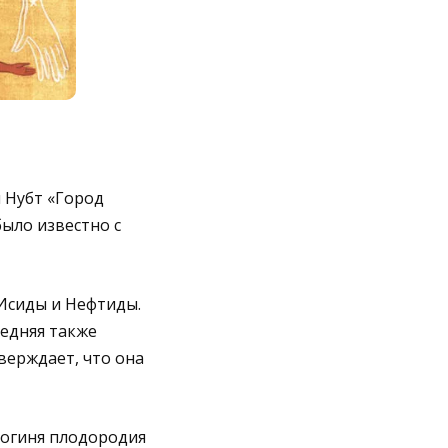
 Нубт «Город
было известно с
 Исиды и Нефтиды.
ледняя также
верждает, что она
богиня плодородия