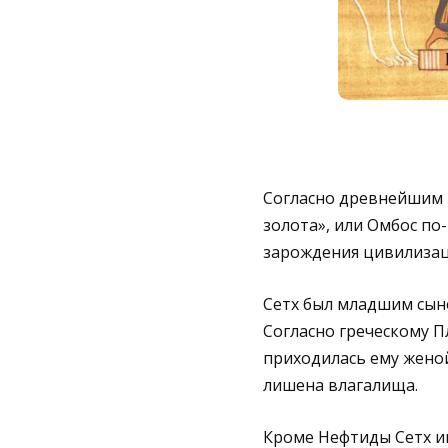
Согласно древнейшим п
золота», или Омбос по-
зарождения цивилизац
Сетх был младшим сыно
Согласно греческому П
приходилась ему женой
лишена влагалища.
Кроме Нефтиды Сетх им