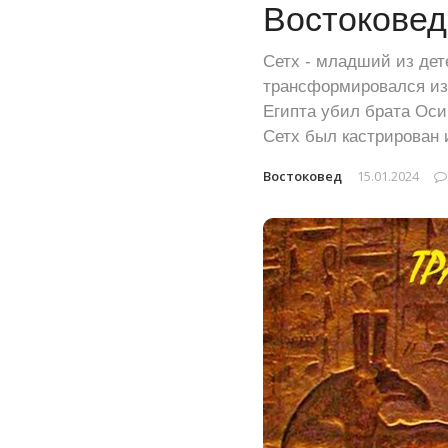
Востоковед.
Сетх - младший из дет
трансформировался из 
Египта убил брата Оси
Сетх был кастрирован 
Востоковед
15.01.2024