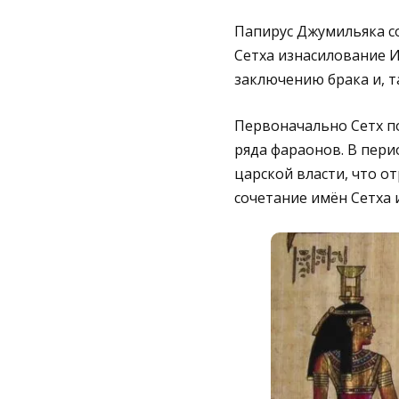
Папирус Джумильяка со
Сетха изнасилование И
заключению брака и, т
Первоначально Сетх по
ряда фараонов. В пери
царской власти, что о
сочетание имён Сетха 