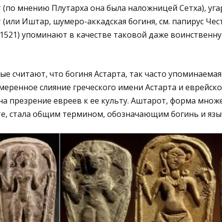
 (по мнению Плутарха она была наложницей Сетха), уг
(или Иштар, шумеро-аккадская богиня, см. папирус Честе
1521) упоминают в качестве таковой даже воинственн
ые считают, что богиня Астарта, так часто упоминаемая
меренное слияние греческого имени Астарта и еврейск
 на презрение евреев к ее культу. Аштарот, форма множ
е, стала общим термином, обозначающим богинь и язы