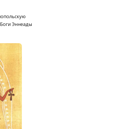
лиопольскую
 Боги Эннеады