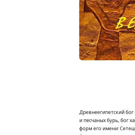
Древнеегипетский бог С
и песчаных бурь, бог 
форм его имени: Сетеш/