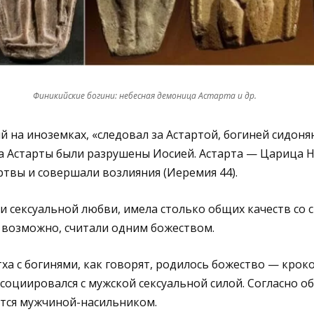
Финикийские богини: небесная демоница Астарта и др.
на иноземках, «следовал за Астартой, богиней сидонян»
а Астарты были разрушены Иосией. Астарта — Царица Н
твы и совершали возлияния (Иеремия 44).
и сексуальной любви, имела столько общих качеств со с
 возможно, считали одним божеством.
ха с богинями, как говорят, родилось божество — крок
ссоциировался с мужской сексуальной силой. Согласно 
ется мужчиной-насильником.