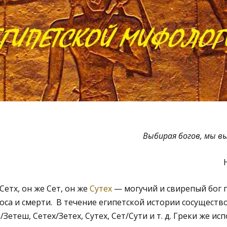
Выбирая богов, мы в
етх, он же Сет, он же
Сутех
— могучий и свирепый бог 
хаоса и смерти. В течение египетской истории сосущест
Зетеш, Сетех/Зетех, Сутех, Сет/Сути и т. д. Греки же ис