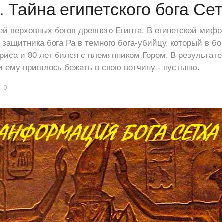
 Тайна египетского бога Се
ей верховных богов древнего Египта. В египетской мифо
защитника бога Ра в темного бога-убийцу, который в бо
риса и 80 лет бился с племянником Гором. В результате
и ему пришлось бежать в свою вотчину - пустыню.
0