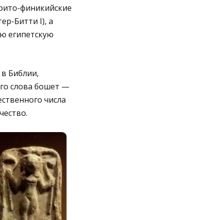
арито-финикийские
р-Битти I), а
ую египетскую
 в Библии,
ого слова бошет —
ественного числа
чество.