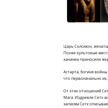
Царь Соломон, женатый 
Позже культовые мест
хананеи приносили жер
Астарта, богиня войны 
что первоначально их,
От этих отношений Сет
Мага. Издревле Сетх а
записям Сетх описыва