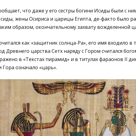
общает, что даже у его сестры богини Исиды были с ни
сиды, жены Осириса и царицы Египта, де-факто было р
аким образом, окончательному захвату вожделенной ца
читался как «защитник солнца-Ра», его имя входило в 
од Древнего царства Сетх наряду с Гором считался бог
тражено в «Текстах пирамид» и в титулах фараонов II д
и Гора означало «царь».