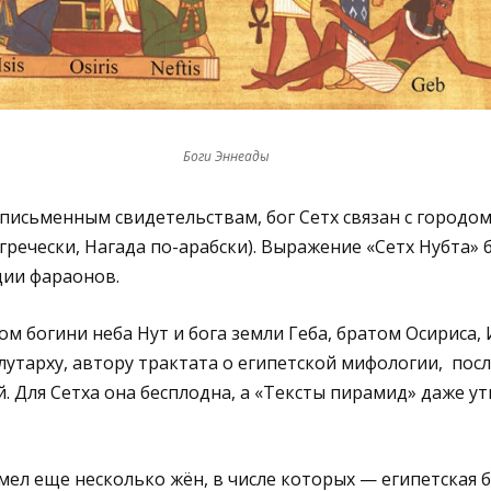
Боги Эннеады
исьменным свидетельствам, бог Сетх связан с городом
гречески, Нагада по-арабски). Выражение «Сетх Нубта» 
ии фараонов.
м богини неба Нут и бога земли Геба, братом Осириса,
лутарху, автору трактата о египетской мифологии, пос
. Для Сетха она бесплодна, а «Тексты пирамид» даже ут
ел еще несколько жён, в числе которых — египетская 