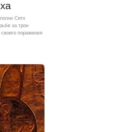
тха
логии Сетх
рьбе за трон
 своего поражения