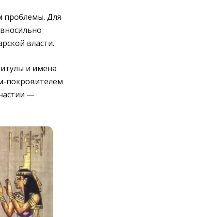
м проблемы. Для
авносильно
рской власти.
титулы и имена
ом-покровителем
инастии —