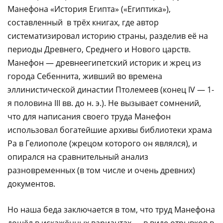
Манефона «История Египта» («Египтика»),
составленный в трёх книгах, где автор
систематизировал историю страны, разделив её на
периоды Древнего, Среднего и Нового царств.
Манефон — древнеегипетский историк и жрец из
города Себеннита, живший во времена
эллинистической династии Птолемеев (конец IV — 1-
я половина III вв. до н. э.). Не вызывает сомнений,
что для написания своего труда Манефон
использовал богатейшие архивы библиотеки храма
Ра в Гелиополе (жрецом которого он являлся), и
опирался на сравнительный анализ
разновременных (в том числе и очень древних)
документов.
Но наша беда заключается в том, что труд Манефона
дошёл в искажённых вариантах — в виде отрывков в