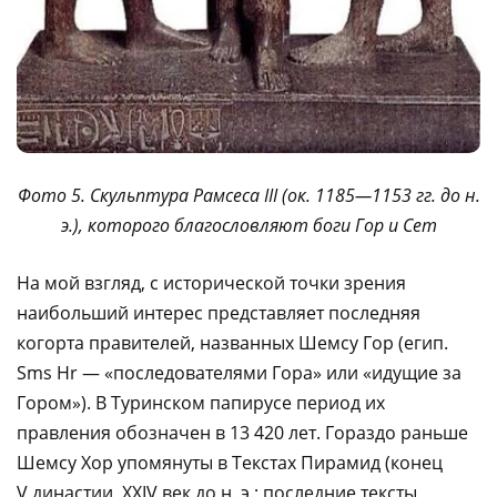
Фото 5. Скульптура Рамсеса III (ок. 1185—1153 гг. до н.
э.), которого благословляют боги Гор и Сет
На мой взгляд, с исторической точки зрения
наибольший интерес представляет последняя
когорта правителей, названных Шемсу Гор (егип.
Sms Hr — «последователями Гора» или «идущие за
Гором»). В Туринском папирусе период их
правления обозначен в 13 420 лет. Гораздо раньше
Шемсу Хор упомянуты в Текстах Пирамид (конец
V династии, XXIV век до н. э.; последние тексты