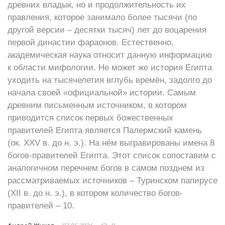
древних владык, но и продолжительность их
правления, которое занимало более тысячи (по
другой версии – десятки тысяч) лет до воцарения
первой династии фараонов. Естественно,
академическая наука относит данную информацию
к области мифологии. Не может же история Египта
уходить на тысячелетия вглубь времён, задолго до
начала своей «официальной» истории. Самым
древним письменным источником, в котором
приводится список первых божественных
правителей Египта является Палермский камень
(ок. XXV в. до н. э.). На нём выгравированы имена 8
богов-правителей Египта. Этот список сопоставим с
аналогичном перечнем богов в самом позднем из
рассматриваемых источников – Туринском папирусе
(XII в. до н. э.), в котором количество богов-
правителей – 10.