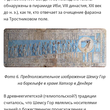
обнаружены в пирамиде Иби, VIII династия, XXI век
до н. э.), как те, кто отвечает за очищение фараона
на Тростниковом поле.
Фото 6. Предположительное изображение Шемсу Гор
на барельефе в храме Хатхор в Дендере
В древнеегипетской (гелиопольской?) традиции
считалось, что Шемсу Гор являлись носителями
знаний о божественном происхождении и