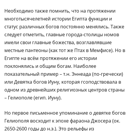
Необходимо также помнить, что на протяжении
многотысячелетней истории Египта функции и
статус различных богов постоянно менялись. Также
следует отметить, главные города-столицы номов
имели свои главные божества, возглавлявшие
местные пантеоны (как тот же Птах в Мемфисе). Но в
Египте на всём протяжении его истории
поклонялись и общим богам. Наиболее
показательный пример – т.н. Эннеада (по-гречески)
или Девятка богов Иуну, которая гсоподствовала в
одном из древнейших религиозных центров страны
– Гелиополе (егип. Иуну).
Но первое письменное упоминание о девятке богов
Гелиополя восходит к эпохе фараона Джосера (ок.
2650-2600 годы до н.э.). Это рельефы из