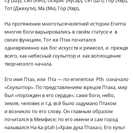
Су (Шу), Себ (Кеб), Осирис (Аусар), Сет (Шт), Гор (Хвр),
Тот (Джехути), Ма (Мх), Гор (Хвр),
На протяжении многотысячелетней истории Египта
многие боги варьировались в своём статусе и в
своих функциях. Тот же Птах почитался
одновременно как бог искусств и ремесел, и. прежде
всего, как небесный скульптор и как воплощение
творческого начала.
Его имя Птах, или Пта — по-египетски Ptḥ означало
«Скульптор». По представлениям жрецов Птаха, мир
был «порожден в его сердце»; сами боги, небо,
земля, человек и т.д. всё было задумано Птахом
и возникло по его слову. Он главным образом
почитался в Мемфисе; по его имени и сам город
назывался Ha-ka-ptah («Храм духа Птаха»). Его культ