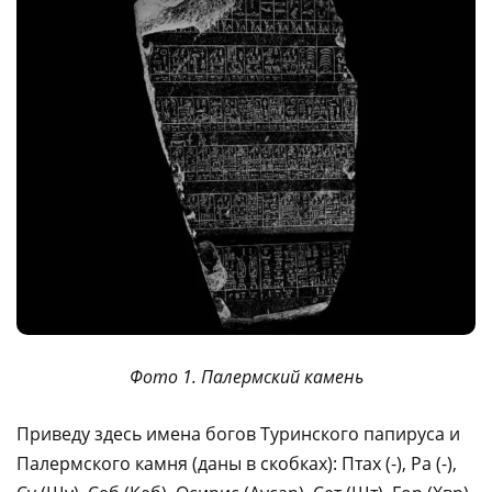
Фото 1. Палермский камень
Приведу здесь имена богов Туринского папируса и
Палермского камня (даны в скобках): Птах (-), Ра (-),