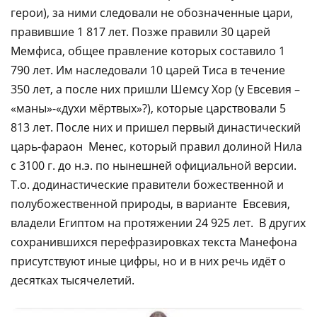
герои), за ними следовали не обозначенные цари,
правившие 1 817 лет. Позже правили 30 царей
Мемфиса, общее правление которых составило 1
790 лет. Им наследовали 10 царей Тиса в течение
350 лет, а после них пришли Шемсу Хор (у Евсевия –
«маны»-«духи мёртвых»?), которые царствовали 5
813 лет. После них и пришел первый династический
царь-фараон Менес, который правил долиной Нила
с 3100 г. до н.э. по нынешней официальной версии.
Т.о. додинастические правители божественной и
полубожественной природы, в варианте Евсевия,
владели Египтом на протяжении 24 925 лет. В других
сохранившихся перефразировках текста Манефона
присутствуют иные цифры, но и в них речь идёт о
десятках тысячелетий.