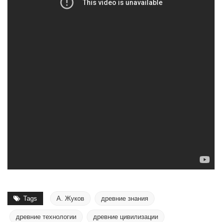
Tags
А. Жуков
древние знания
древние технологии
древние цивилизации