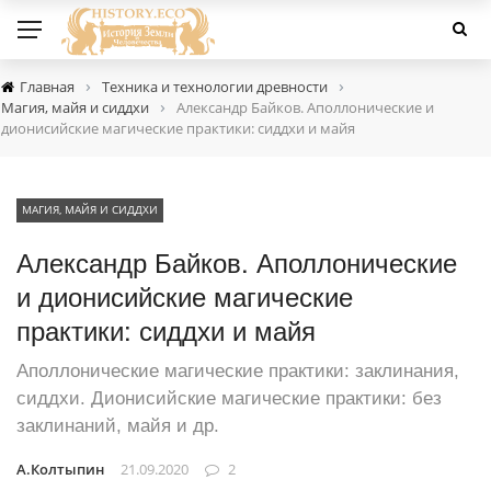
›
›
Главная
Техника и технологии древности
›
Магия, майя и сиддхи
Александр Байков. Аполлонические и
дионисийские магические практики: сиддхи и майя
МАГИЯ, МАЙЯ И СИДДХИ
Александр Байков. Аполлонические
и дионисийские магические
практики: сиддхи и майя
Аполлонические магические практики: заклинания,
сиддхи. Дионисийские магические практики: без
заклинаний, майя и др.
А.Колтыпин
21.09.2020
2