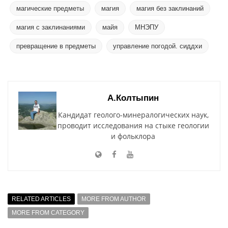
магические предметы
магия
магия без заклинаний
магия с заклинаниями
майя
МНЭПУ
превращение в предметы
управление погодой. сиддхи
А.Колтыпин
Кандидат геолого-минералогических наук,
проводит исследования на стыке геологии
и фольклора
RELATED ARTICLES
MORE FROM AUTHOR
MORE FROM CATEGORY